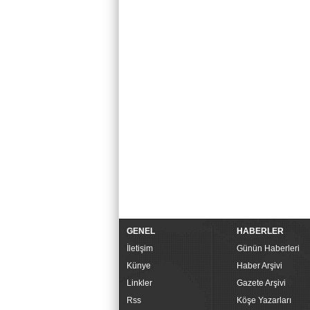
GENEL
HABERLER
İletişim
Günün Haberleri
Künye
Haber Arşivi
Linkler
Gazete Arşivi
Rss
Köşe Yazarları