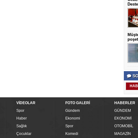
Deste
Müşte
poşet
SO
HAB
VİDEOLAR
FOTO GALERİ
HABERLER
Spor
Gündem
GÜNDEM
Haber
Ekonomi
EKONOMİ
Sağlık
Spor
OTOMOBİL
Çocuklar
Komedi
MAGAZİN