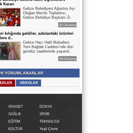
k Kararı
Gebze Belediyesi Ağustos Ayı
Olağan Meclis Toplantısı,
Gebze Belediye Başkanı Zi..
42 Okunma
ri kılığında geldiler, askılardaki ürünleri
lere d..
Gebze Hacı Halil Mahallesi
Yeni Bağdat Caddesi’nde dün
gündüz saatlerinde yaşand..
38 Okunma
N YORUMLANANLAR
ERLER
VİDEOLAR
SİYASET
DÜNYA
SAĞLIK
SPOR
EĞİTİM
TEKNOLOJİ
KÜLTÜR
Yeşil Çevre