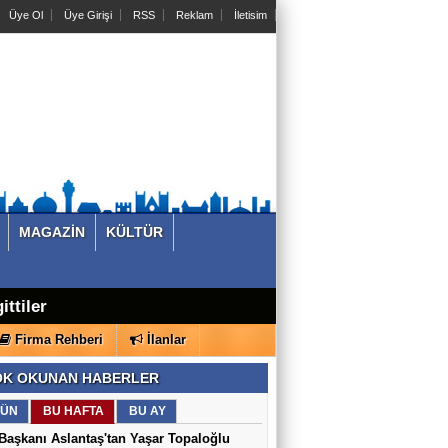
Üye Ol
Üye Girişi
RSS
Reklam
İletisim
MAGAZİN
KÜLTÜR
ittiler
çıyor
lar
Firma Rehberi
İlanlar
K OKUNAN HABERLER
ÜN
BU HAFTA
BU AY
aşkanı Aslantaş'tan Yaşar Topaloğlu