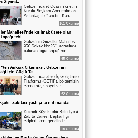
ye Ziyaret..
Gebze Ticaret Odası Yönetim
Kurulu Başkanı Abdurrahman
Aslantaş ile Yönetim Kuru..
101 Okunma
ler Mahallesi’nde kırılmak üzere olan
 kapağı tehl..
Gebze’nin Güzeller Mahallesi
956 Sokak No:25/1 adresinde
bulunan logar kapağının..
65 Okunma
’ten Ankara Çıkarması: Gebze’nin
eği İçin Güçlü Te..
Gebze Ticaret ve İş Geliştirme
Platformu (GETİP), bölgemizin
ekonomik, sosyal ve..
62 Okunma
şehir Zabıtası yaşlı çifte mihmandar
Kocaeli Büyükşehir Belediyesi
Zabıta Dairesi Başkanlığı
ekipleri, kent genelinde..
45 Okunma
 Belediye Meclisi'nden Öğrencilere