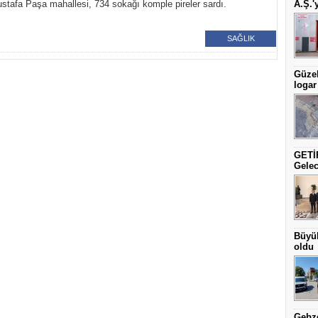
tafa Paşa mahallesi, 734 sokağı komple pireler sardı.
A.Ş.'
SAĞLIK
Güzel
logar
GETİP
Gelec
Büyük
oldu
Gebze