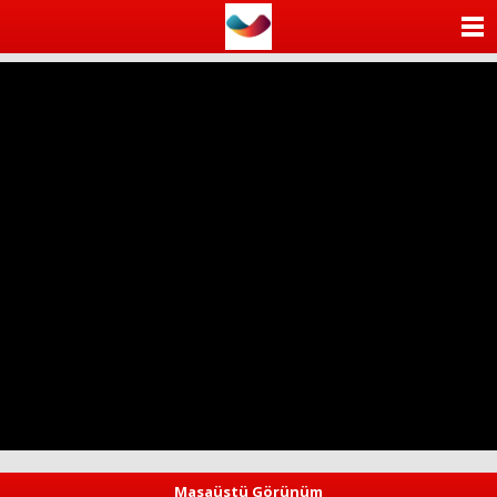
ANASAYFA
KATEGORİLER
YAZARLAR
ANKETLER
FOTO GALERİ
VİDEO GALERİ
KÜNYE
İLETİŞİM
Masaüstü Görünüm