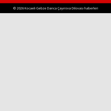
© 2026 Kocaeli Gebze Darıca Çayırova Dilovası haberleri
Haberin Doğru Adresi.