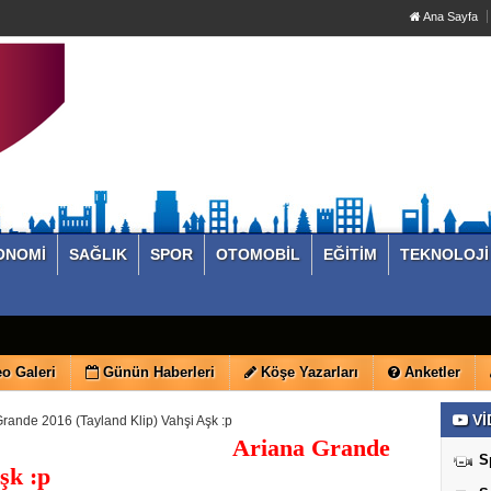
Ana Sayfa
ONOMİ
SAĞLIK
SPOR
OTOMOBİL
EĞİTİM
TEKNOLOJİ
o Galeri
Günün Haberleri
Köşe Yazarları
Anketler
Vİ
rande 2016 (Tayland Klip) Vahşi Aşk :p
Ariana Grande
S
şk :p