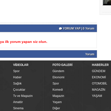
YORUM YAP | 0 Yorum
a ilk yorum yapan siz olun.
Yorum
VİDEOLAR
FOTO GALERİ
HABERLER
Spor
Gündem
GÜNDEM
Haber
Ekonomi
EKONOMİ
Sağlık
Spor
OTOMOBİL
Çocuklar
Komedi
MAGAZİN
Tv ve Magazin
Magazin
YAŞAM
Amatör
Yaşam
Sinema
Diğer