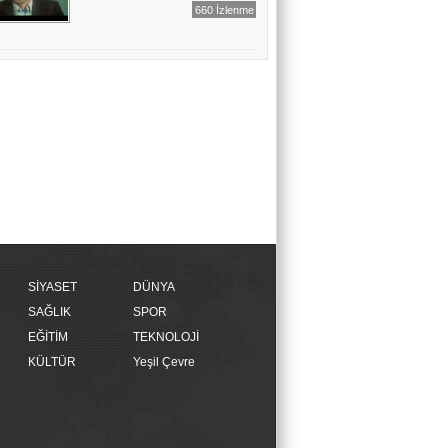
660 İzlenme
SİYASET
DÜNYA
SAĞLIK
SPOR
EĞİTİM
TEKNOLOJİ
KÜLTÜR
Yeşil Çevre