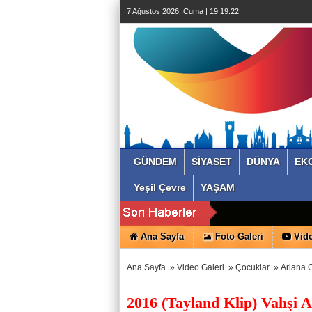
7 Ağustos 2026, Cuma | 19:19:22
GÜNDEM
SİYASET
DÜNYA
EK
Yeşil Çevre
YAŞAM
Ana Sayfa
Foto Galeri
Vide
Ana Sayfa
»
Video Galeri
»
Çocuklar
»
Ariana G
2016 (Tayland Klip) Vahşi A