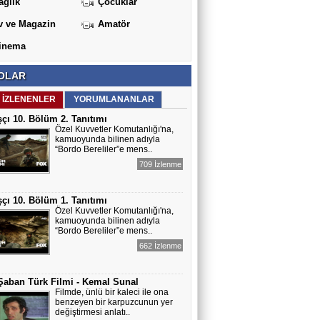
ağlık
Çocuklar
v ve Magazin
Amatör
inema
OLAR
 İZLENENLER
YORUMLANANLAR
çı 10. Bölüm 2. Tanıtımı
Özel Kuvvetler Komutanlığı'na,
kamuoyunda bilinen adıyla
“Bordo Bereliler”e mens..
709 İzlenme
çı 10. Bölüm 1. Tanıtımı
Özel Kuvvetler Komutanlığı'na,
kamuoyunda bilinen adıyla
“Bordo Bereliler”e mens..
662 İzlenme
Şaban Türk Filmi - Kemal Sunal
Filmde, ünlü bir kaleci ile ona
benzeyen bir karpuzcunun yer
değiştirmesi anlatı..