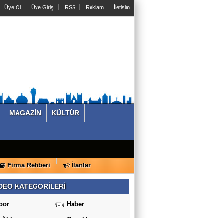
Üye Ol
Üye Girişi
RSS
Reklam
İletisim
MAGAZİN
KÜLTÜR
Firma Rehberi
İlanlar
DEO KATEGORİLERİ
por
Haber