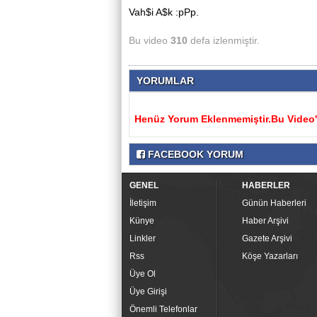
Vah$i A$k :pPp.
Bu video
310
defa izlenmiştir.
YORUMLAR
Henüz Yorum Eklenmemiştir.Bu Video'y
FACEBOOK YORUM
GENEL
HABERLER
İletişim
Günün Haberleri
Künye
Haber Arşivi
Linkler
Gazete Arşivi
Rss
Köşe Yazarları
Üye Ol
Üye Girişi
Önemli Telefonlar