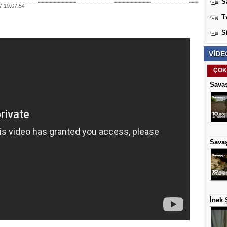
S
 19:07:54
T
S
VİDE
ÇOK
Savaş
Savaş
İnek 