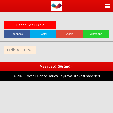
ANASAYFA
KATEGORİLER
Haberi Sesli Dinle
YAZARLAR
Facebook
Twitter
Google+
Whatsapp
ANKETLER
Tarih:
01-01-1970
FOTO GALERİ
Masaüstü Görünüm
VİDEO GALERİ
© 2026 Kocaeli Gebze Darıca Çayırova Dilovası haberleri
KÜNYE
İLETİŞİM