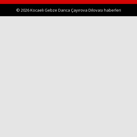
© 2026 Kocaeli Gebze Darıca Çayırova Dilovası haberleri
Haberin Doğru Adresi.