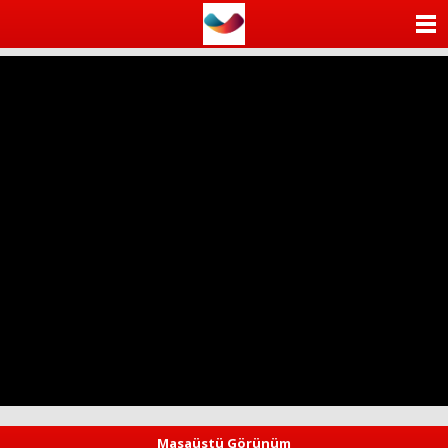
ANASAYFA
KATEGORİLER
YAZARLAR
ANKETLER
FOTO GALERİ
VİDEO GALERİ
KÜNYE
İLETİŞİM
Masaüstü Görünüm