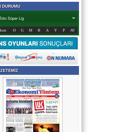
N DURUMU
akım
O
G
M
B
A
Y
P
AV
ZETEMİZ