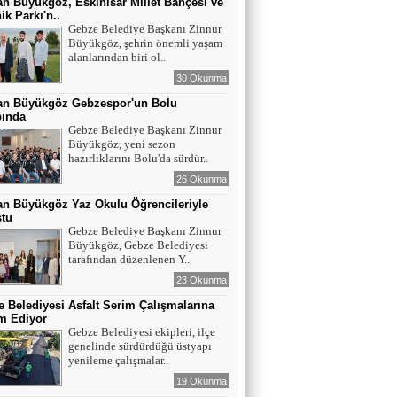
n Büyükgöz, Eskihisar Millet Bahçesi ve
ik Parkı'n..
Gebze Belediye Başkanı Zinnur
Büyükgöz, şehrin önemli yaşam
alanlarından biri ol..
30 Okunma
an Büyükgöz Gebzespor'un Bolu
ında
Gebze Belediye Başkanı Zinnur
Büyükgöz, yeni sezon
hazırlıklarını Bolu'da sürdür..
26 Okunma
n Büyükgöz Yaz Okulu Öğrencileriyle
ştu
Gebze Belediye Başkanı Zinnur
Büyükgöz, Gebze Belediyesi
tarafından düzenlenen Y..
23 Okunma
 Belediyesi Asfalt Serim Çalışmalarına
m Ediyor
Gebze Belediyesi ekipleri, ilçe
genelinde sürdürdüğü üstyapı
yenileme çalışmalar..
19 Okunma