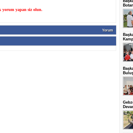
Başka
Botan
k yorum yapan siz olun.
Yorum
Başk
Kamp
Başka
Bulu
Gebze
Deva