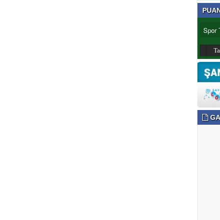
PUA
T
GA