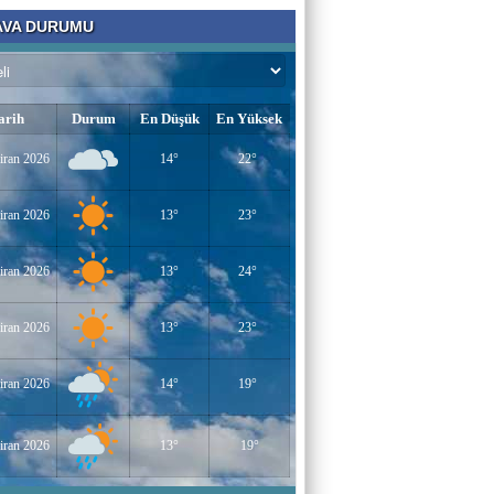
VA DURUMU
arih
Durum
En Düşük
En Yüksek
iran 2026
14°
22°
iran 2026
13°
23°
iran 2026
13°
24°
iran 2026
13°
23°
iran 2026
14°
19°
iran 2026
13°
19°