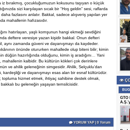
a iz bırakmış, çocukluğumuzun kokusunu taşıyan o küçük
ığınızda sizi karşılayan sıcak bir “Hoş geldin” sesi, raflarda
k daha fazlasını anlatır. Bakkal, sadece alışveriş yapılan yer
nda mahallenin hafızasıdır.
ını hatırlayan, yaşlı komşunun hangi ekmeği sevdiğini
unda deftere veresiye yazan kişidir bakkal. Onun defteri
ğil, aynı zamanda güveni ve dayanışmayı da kaydeder.
kkânının önünde otururken mahallede olup biteni bilir; kimin
in düğün hazırlığında olduğunu, kimin iş aradığını… Yani
, mahallenin kalbidir. Bu kültürün kökleri çok derinlere
ün ve ahilik geleneğinin simgesidir. Ahilik, Selçuklu’dan
 kardeşliği ve dayanışmayı esas alan bir esnaf kültürüdür.
; topluma hizmet etmek, ihtiyaç sahibine destek olmak,
ÇO
akkalı bu geleneğin yaşayan temsilcisidir.
BUG
GTO B
A.Ş.'
YORUM YAP | 0 Yorum