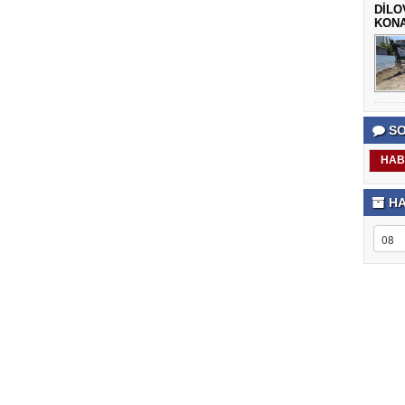
DİLO
KONA
SO
HAB
HA