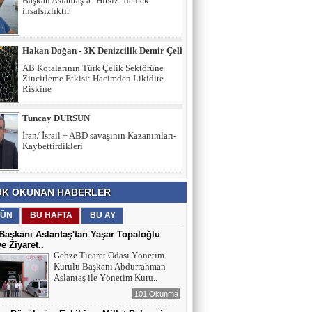
AB Kotalarının Türk Çelik Sektörüne
Zincirleme Etkisi: Hacimden Likidite
Riskine
Tuncay DURSUN
İran/ İsrail + ABD savaşının Kazanımları-
Kaybettirdikleri
Secaattin Aydın
Mahalle bakkalı…
Hakan GEDİK
K OKUNAN HABERLER
Birlik, Karakter ve Emanet: Yarının
Türkiye’sini İnşa Etmek
ÜN
BU HAFTA
BU AY
aşkanı Aslantaş'tan Yaşar Topaloğlu
ye Ziyaret..
İltifat NECEFLİ
Gebze Ticaret Odası Yönetim
Kurulu Başkanı Abdurrahman
Başkan Aslantaş’a "Hırsız" demek
Aslantaş ile Yönetim Kuru..
insafsızlıktır
101 Okunma