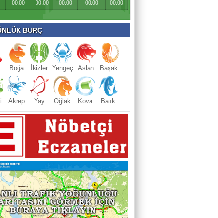
00:00
00:00
00:00
00:00
00:00
NLÜK BURÇ
Boğa
İkizler
Yengeç
Aslan
Başak
i
Akrep
Yay
Oğlak
Kova
Balık