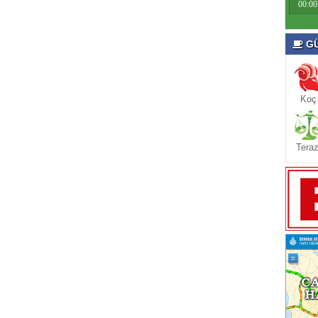
00:00
GÜ
Koç
Teraz