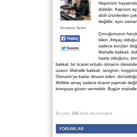
Hepimizin hayatınd
dükkân. Kapısını açt
dizili ürünlerden ço
değildir; aynı zama
Secaattin Aydın
Çocuğunuzun harçlığ
bilen, ihtiyaç olduğ
sadece borçları de
Mahalle bakkalı, dü
hasta olduğunu, kim
bakkal, bir ticaret erbabı olmanın ötesinde
uzanır. Mahalle bakkalı, sevginin, hoşgörün
Osmanlı’ya kadar devam eden, dürüstlüğü,
Ahilikte amaç sadece ticaret yapmak değil
komşuya güven vermektir. Bugün mahalle b
Bu yazı
168
defa okunmuştur.
YORUMLAR