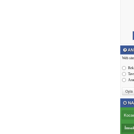
AN
Web site
Rek
Tav
Ara
NA
İmsa