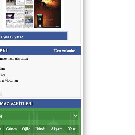
KET
Tüm Anketler
mize nasıl ulaştınız?
lam
siye
ma Motorları
MAZ VAKİTLERİ
k
Güneş
Öğle
İkindi
Akşam
Yatsı