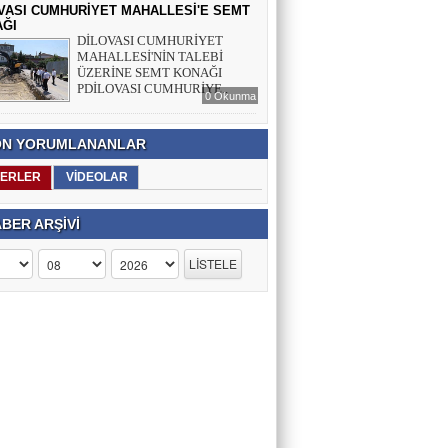
VASI CUMHURİYET MAHALLESİ'E SEMT
ĞI
DİLOVASI CUMHURİYET
MAHALLESİ'NİN TALEBİ
ÜZERİNE SEMT KONAĞI
PDİLOVASI CUMHURİYE..
0 Okunma
N YORUMLANANLAR
ERLER
VİDEOLAR
BER ARŞİVİ