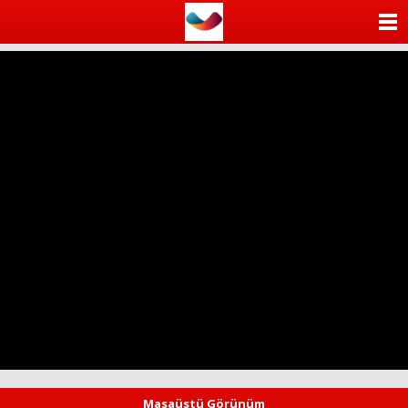
ANASAYFA
KATEGORİLER
YAZARLAR
ANKETLER
FOTO GALERİ
VİDEO GALERİ
KÜNYE
İLETİŞİM
Masaüstü Görünüm