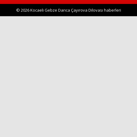
© 2026 Kocaeli Gebze Darıca Çayırova Dilovası haberleri
Haberin Doğru Adresi.