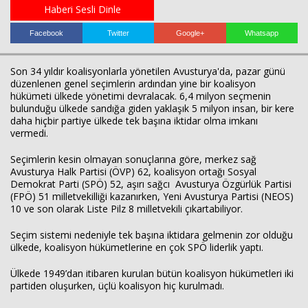
Haberi Sesli Dinle
Facebook
Twitter
Google+
Whatsapp
Son 34 yıldır koalisyonlarla yönetilen Avusturya'da, pazar günü
düzenlenen genel seçimlerin ardından yine bir koalisyon
hükümeti ülkede yönetimi devralacak. 6,4 milyon seçmenin
bulunduğu ülkede sandığa giden yaklaşık 5 milyon insan, bir kere
daha hiçbir partiye ülkede tek başına iktidar olma imkanı
vermedi.
Seçimlerin kesin olmayan sonuçlarına göre, merkez sağ
Avusturya Halk Partisi (ÖVP) 62, koalisyon ortağı Sosyal
Demokrat Parti (SPÖ) 52, aşırı sağcı Avusturya Özgürlük Partisi
(FPÖ) 51 milletvekilliği kazanırken, Yeni Avusturya Partisi (NEOS)
10 ve son olarak Liste Pilz 8 milletvekili çıkartabiliyor.
Seçim sistemi nedeniyle tek başına iktidara gelmenin zor olduğu
ülkede, koalisyon hükümetlerine en çok SPÖ liderlik yaptı.
Haberin Doğru Adresi.
Ülkede 1949’dan itibaren kurulan bütün koalisyon hükümetleri iki
partiden oluşurken, üçlü koalisyon hiç kurulmadı.