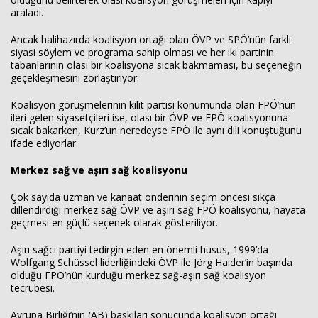
araladı.
Ancak halihazırda koalisyon ortağı olan ÖVP ve SPÖ’nün farklı
siyasi söylem ve programa sahip olması ve her iki partinin
tabanlarının olası bir koalisyona sıcak bakmaması, bu seçeneğin
geçekleşmesini zorlaştırıyor.
Koalisyon görüşmelerinin kilit partisi konumunda olan FPÖ’nün
ileri gelen siyasetçileri ise, olası bir ÖVP ve FPÖ koalisyonuna
sıcak bakarken, Kurz’un neredeyse FPÖ ile aynı dili konuştuğunu
ifade ediyorlar.
Merkez sağ ve aşırı sağ koalisyonu
Çok sayıda uzman ve kanaat önderinin seçim öncesi sıkça
dillendirdiği merkez sağ ÖVP ve aşırı sağ FPÖ koalisyonu, hayata
geçmesi en güçlü seçenek olarak gösteriliyor.
Aşırı sağcı partiyi tedirgin eden en önemli husus, 1999’da
Wolfgang Schüssel liderliğindeki ÖVP ile Jörg Haider’in başında
olduğu FPÖ’nün kurduğu merkez sağ-aşırı sağ koalisyon
tecrübesi.
Avrupa Birliği’nin (AB) baskıları sonucunda koalisyon ortağı