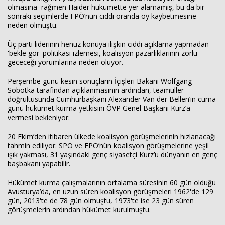
olmasına rağmen Haider hükümette yer alamamış, bu da bir
sonraki seçimlerde FPÖ’nün ciddi oranda oy kaybetmesine
neden olmuştu.
Üç parti liderinin henüz konuya ilişkin ciddi açıklama yapmadan
'bekle gör' politikası izlemesi, koalisyon pazarlıklarının zorlu
gececeği yorumlarına neden oluyor.
Perşembe günü kesin sonuçların İçişleri Bakanı Wolfgang
Sobotka tarafından açıklanmasının ardından, teamüller
doğrultusunda Cumhurbaşkanı Alexander Van der Bellen’in cuma
günü hükümet kurma yetkisini ÖVP Genel Başkanı Kurz’a
vermesi bekleniyor.
20 Ekim’den itibaren ülkede koalisyon görüşmelerinin hızlanacağı
tahmin ediliyor. SPÖ ve FPÖ’nün koalisyon görüşmelerine yeşil
ışık yakması, 31 yaşındaki genç siyasetçi Kurz’u dünyanın en genç
başbakanı yapabilir.
Hükümet kurma çalışmalarının ortalama süresinin 60 gün olduğu
Avusturya’da, en uzun süren koalisyon görüşmeleri 1962'de 129
gün, 2013'te de 78 gün olmuştu, 1973'te ise 23 gün süren
görüşmelerin ardından hükümet kurulmuştu.