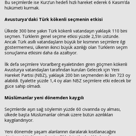
Bu seçimlerde ise Kurz’un hedefi hızlı hareket ederek 6 Kasım’da
hükümeti kurmak.
Avusturya'daki Türk kökenli seçmenin etkisi
Ülkede 300 bine yakın Türk kökenli vatandaşın yaklaşık 110 bini
seçmen. Türklerin genel seçime etkisi yüzde 2,5’in üstünde.
Ancak Türk asıllı vatandaşların büyük bir kısmının seçimlere ilgi
göstermemesi, ülkenin ikinci büyük azınlığı olan Türklerin seçim
sonuçlarına etkisini daha da azaltıyor.
İlk defa seçimlere Vorarlberg eyaletinden giren göçmen kökenli
Avusturya vatandaşları tarafından kurulan Gelecek için Yeni
Hareket Partisi (NBZ), yaklaşık 200 bin seçmenden iki bin 723 oy
alabildi. Eyalette yüzde 1,4 oy alan NBZ seçimlere etki edecek bir
güce sahip olmadı.
Müslümanlar yeni dönemden kaygılı
Seçimlerde aşırı sağ söylemin yüzde 60 civarında oy alması,
ülkede başta Müslümanlar olmak üzere bütün azınlıkları
kaygılandırıyor.
Yeni dönemde yaşam alanlarının daralarak kısıtlanacağını