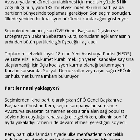
Avusturya’da hükümet kurulabilmesi için meclisin yüzde 51’lik
çoğunluğunun, yani 183 milletvekilinden 93’ünün parti ya da
partilerin bünyesinde toplaması gerekiyor. Son seçim sonuçları,
ülkede yeniden bir koalisyon hükümeti kurulacağını gösteriyor.
Seçimlerden birinci çıkan ÖVP Genel Başkanı, Dışişleri ve
Entegrasyon Bakanı Sebastian Kurz, sonuçların açıklanmasının
ardından bütün partilerle görüşeceğini açıkladı.
Toplam milletvekili sayısı 18 olan Yeni Avusturya Partisi (NEOS)
ve Liste Pilz ile hükümet kurabilmek için yeterli sandalye sayısına
ulaşılamadığı için üçlü koalisyon kurma olanağı bulunmayan
Kurz’un karşısında, Sosyal Demokratlar veya aşırı sağcı FPÖ ile
bir hükümet kurma imkanı bulunuyor.
Partiler nasıl yaklaşıyor?
Seçimlerden ikinci parti olarak çıkan SPÖ Genel Başkanı ve
Başbakan Christian Kern, seçim kampanyaları süresince
Avusturya siyasetini tamamen etkisi altına alan sağ popülist
söylemden duyduğu rahatsızlığı dile getirirken, ülkenin son 18
ayda yakaladığı ivmenin de devam etmesi gerektiğini söyledi.
Kern, parti çıkarlarından ziyade ülke menfaatlerinin öncelikli
olduğunu belirterek olası koalisyon görüşmeleri için kapıyı