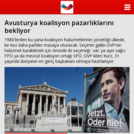
ANASAYFA
Avusturya koalisyon pazarlıklarını
KATEGORİLER
bekliyor
YAZARLAR
1980'lerden bu yana koalisyon hükümetlerinin yönettiği ülkede,
bir kez daha partiler masaya oturacak. Seçimin galibi ÖVP'nin
hükümet kurabilmek için önünde iki seçeneği var; ya aşırı sağcı
ANKETLER
FPÖ ya da mevcut koalisyon ortağı SPÖ. ÖVP lideri Kurz, 31
yaşında dünyanın en genç başbakanı olmaya hazırlanıyor.
FOTO GALERİ
VİDEO GALERİ
KÜNYE
İLETİŞİM