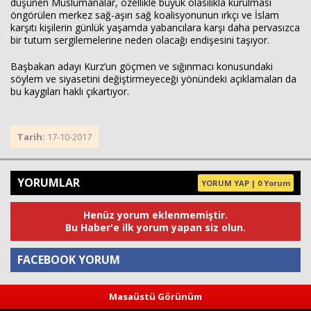
düşünen Müslümanalar, özellikle büyük olasılıkla kurulması
öngörülen merkez sağ-aşırı sağ koalisyonunun ırkçı ve İslam
karşıtı kişilerin günlük yaşamda yabancılara karşı daha pervasızca
bir tutum sergilemelerine neden olacağı endişesini taşıyor.
Başbakan adayı Kurz’un göçmen ve sığınmacı konusundaki
söylem ve siyasetini değiştirmeyeceği yönündeki açıklamaları da
bu kaygıları haklı çıkartıyor.
Tarih:
17-10-2017
YORUMLAR
YORUM YAP | 0 Yorum
Henüz yorum eklenmemiştir.
Bu Haber'e ilk yorum yapan siz olun.
FACEBOOK YORUM
Masaüstü Görünüm
Yorum