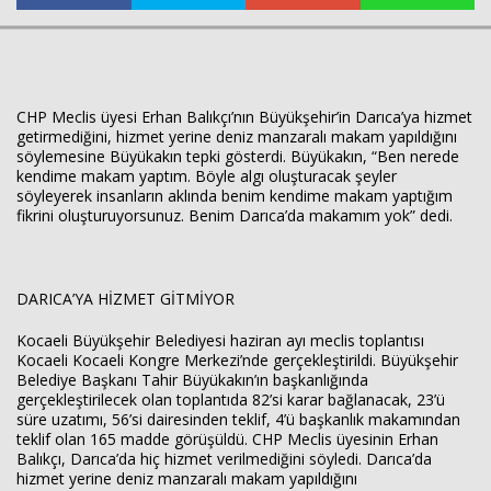
CHP Meclis üyesi Erhan Balıkçı’nın Büyükşehir’in Darıca’ya hizmet
getirmediğini, hizmet yerine deniz manzaralı makam yapıldığını
söylemesine Büyükakın tepki gösterdi. Büyükakın, “Ben nerede
kendime makam yaptım. Böyle algı oluşturacak şeyler
söyleyerek insanların aklında benim kendime makam yaptığım
fikrini oluşturuyorsunuz. Benim Darıca’da makamım yok” dedi.
DARICA’YA HİZMET GİTMİYOR
Kocaeli Büyükşehir Belediyesi haziran ayı meclis toplantısı
Kocaeli Kocaeli Kongre Merkezi’nde gerçekleştirildi. Büyükşehir
Belediye Başkanı Tahir Büyükakın’ın başkanlığında
gerçekleştirilecek olan toplantıda 82’si karar bağlanacak, 23’ü
süre uzatımı, 56’si dairesinden teklif, 4’ü başkanlık makamından
Haberin Doğru Adresi.
teklif olan 165 madde görüşüldü. CHP Meclis üyesinin Erhan
Balıkçı, Darıca’da hiç hizmet verilmediğini söyledi. Darıca’da
hizmet yerine deniz manzaralı makam yapıldığını