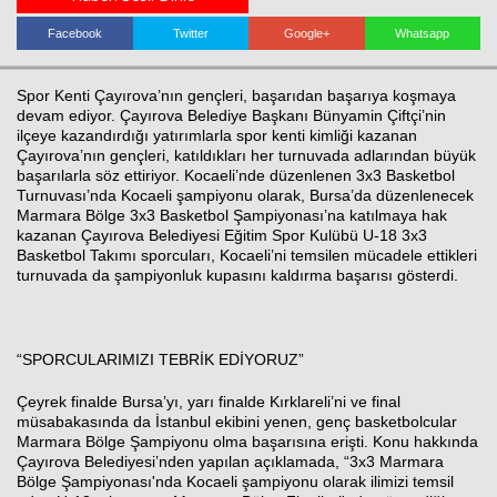
Facebook
Twitter
Google+
Whatsapp
Spor Kenti Çayırova’nın gençleri, başarıdan başarıya koşmaya
devam ediyor. Çayırova Belediye Başkanı Bünyamin Çiftçi’nin
ilçeye kazandırdığı yatırımlarla spor kenti kimliği kazanan
Çayırova’nın gençleri, katıldıkları her turnuvada adlarından büyük
başarılarla söz ettiriyor. Kocaeli’nde düzenlenen 3x3 Basketbol
Turnuvası’nda Kocaeli şampiyonu olarak, Bursa’da düzenlenecek
Marmara Bölge 3x3 Basketbol Şampiyonası’na katılmaya hak
kazanan Çayırova Belediyesi Eğitim Spor Kulübü U-18 3x3
Basketbol Takımı sporcuları, Kocaeli’ni temsilen mücadele ettikleri
turnuvada da şampiyonluk kupasını kaldırma başarısı gösterdi.
“SPORCULARIMIZI TEBRİK EDİYORUZ”
Çeyrek finalde Bursa’yı, yarı finalde Kırklareli’ni ve final
müsabakasında da İstanbul ekibini yenen, genç basketbolcular
Haberin Doğru Adresi.
Marmara Bölge Şampiyonu olma başarısına erişti. Konu hakkında
Çayırova Belediyesi’nden yapılan açıklamada, “3x3 Marmara
Bölge Şampiyonası'nda Kocaeli şampiyonu olarak ilimizi temsil