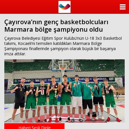
ANASAYFA
Çayırova’nın genç basketbolcuları
KATEGORİLER
Marmara bölge şampiyonu oldu
YAZARLAR
Çayırova Belediyesi Eğitim Spor Kulübü’nün U-18 3x3 Basketbol
takımı, Kocaeli’ni temsilen katıldıkları Marmara Bölge
Şampiyonası finallerinde şampiyon olarak büyük bir başarıya
ANKETLER
imza attılar.
FOTO GALERİ
VİDEO GALERİ
KÜNYE
İLETİŞİM
Haberi Sesli Dinle