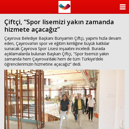
ANASAYFA
Çiftçi, “Spor lisemizi yakın zamanda
KATEGORİLER
hizmete açacağız”
YAZARLAR
Çayırova Belediye Başkanı Bünyamin Çiftçi, yapımı hızla devam
eden, Çayırova’nın spor ve eğitim kimliğine büyük katkılar
sunacak Çayırova Spor Lisesi inşaatını inceledi. Burada
ANKETLER
açıklamalarda bulunan Başkan Çiftçi, “Spor lisemizi yakın
zamanda hem Çayırova’daki hem de tüm Türkiye’deki
öğrencilerimizin hizmetine açacağız” dedi.
FOTO GALERİ
VİDEO GALERİ
KÜNYE
İLETİŞİM