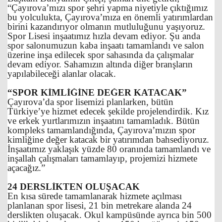
“Çayırova’mızı spor şehri yapma niyetiyle çıktığımız
bu yolculukta, Çayırova’mıza en önemli yatırımlardan
birini kazandırıyor olmanın mutluluğunu yaşıyoruz.
Spor Lisesi inşaatımız hızla devam ediyor. Şu anda
spor salonumuzun kaba inşaatı tamamlandı ve salon
üzerine inşa edilecek spor sahasında da çalışmalar
devam ediyor. Sahamızın altında diğer branşların
yapılabileceği alanlar olacak.
“SPOR KİMLİĞİNE DEĞER KATACAK”
Çayırova’da spor lisemizi planlarken, bütün
Türkiye’ye hizmet edecek şekilde projelendirdik. Kız
ve erkek yurtlarımızın inşaatını tamamladık. Bütün
kompleks tamamlandığında, Çayırova’mızın spor
kimliğine değer katacak bir yatırımdan bahsediyoruz.
İnşaatımız yaklaşık yüzde 80 oranında tamamlandı ve
inşallah çalışmaları tamamlayıp, projemizi hizmete
açacağız.”
24 DERSLİKTEN OLUŞACAK
En kısa sürede tamamlanarak hizmete açılması
planlanan spor lisesi, 21 bin metrekare alanda 24
derslikten oluşacak. Okul kampüsünde ayrıca bin 500