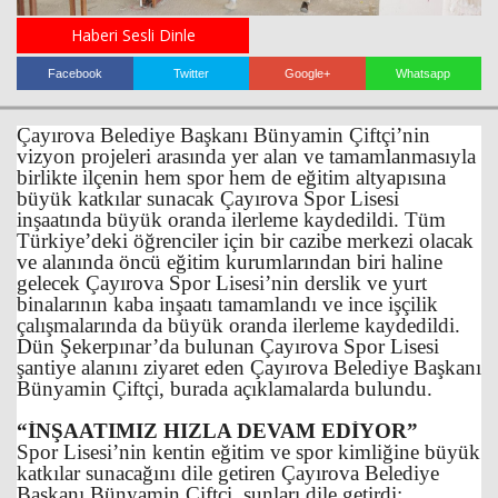
Haberi Sesli Dinle
Facebook
Twitter
Google+
Whatsapp
Çayırova Belediye Başkanı Bünyamin Çiftçi’nin
vizyon projeleri arasında yer alan ve tamamlanmasıyla
birlikte ilçenin hem spor hem de eğitim altyapısına
büyük katkılar sunacak Çayırova Spor Lisesi
inşaatında büyük oranda ilerleme kaydedildi. Tüm
Türkiye’deki öğrenciler için bir cazibe merkezi olacak
ve alanında öncü eğitim kurumlarından biri haline
gelecek Çayırova Spor Lisesi’nin derslik ve yurt
binalarının kaba inşaatı tamamlandı ve ince işçilik
çalışmalarında da büyük oranda ilerleme kaydedildi.
Dün Şekerpınar’da bulunan Çayırova Spor Lisesi
şantiye alanını ziyaret eden Çayırova Belediye Başkanı
Bünyamin Çiftçi, burada açıklamalarda bulundu.
“İNŞAATIMIZ HIZLA DEVAM EDİYOR”
Haberin Doğru Adresi.
Spor Lisesi’nin kentin eğitim ve spor kimliğine büyük
katkılar sunacağını dile getiren Çayırova Belediye
Başkanı Bünyamin Çiftçi, şunları dile getirdi;