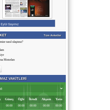
KET
Tüm Anketler
mize nasıl ulaştınız?
lam
siye
ma Motorları
MAZ VAKİTLERİ
k
Güneş
Öğle
İkindi
Akşam
Yatsı
00:00
00:00
00:00
00:00
00:00