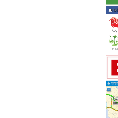
GÜ
Koç
Teraz