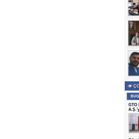
ÇO
BUG
GTO B
A.Ş.'