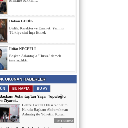
Hakan GEDİK
Birlik, Karakter ve Emanet: Yarının
Türkiye’sini İnşa Etmek
İltifat NECEFLİ
Başkan Aslantaş’a "Hırsız" demek
insafsızlıktır
Hakan Doğan - 3K Denizcilik Demir Çelik
AB Kotalarının Türk Çelik Sektörüne
Zincirleme Etkisi: Hacimden Likidite
K OKUNAN HABERLER
Riskine
ÜN
BU HAFTA
BU AY
Tuncay DURSUN
aşkanı Aslantaş'tan Yaşar Topaloğlu
İran/ İsrail + ABD savaşının Kazanımları-
ye Ziyaret..
Kaybettirdikleri
Gebze Ticaret Odası Yönetim
Kurulu Başkanı Abdurrahman
Aslantaş ile Yönetim Kuru..
Secaattin Aydın
105 Okunma
Mahalle bakkalı…