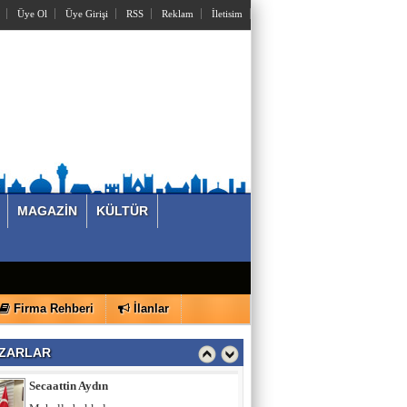
Üye Ol
Üye Girişi
RSS
Reklam
İletisim
MAGAZİN
KÜLTÜR
Firma Rehberi
İlanlar
Secaattin Aydın
ZARLAR
Mahalle bakkalı…