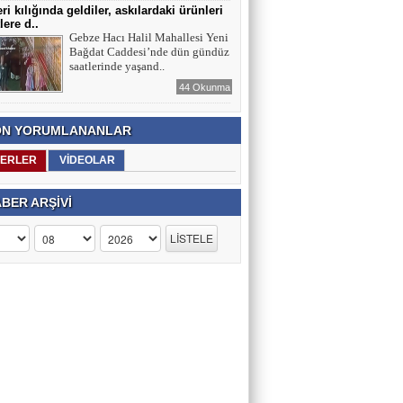
ri kılığında geldiler, askılardaki ürünleri
lere d..
Gebze Hacı Halil Mahallesi Yeni
Bağdat Caddesi’nde dün gündüz
saatlerinde yaşand..
44 Okunma
N YORUMLANANLAR
ERLER
VİDEOLAR
BER ARŞİVİ