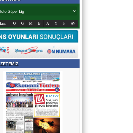
akım
O
G
M
B
A
Y
P
AV
ZETEMİZ