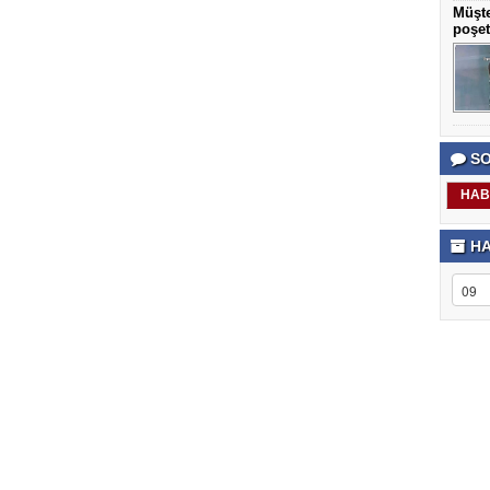
Müşte
poşet
SO
HAB
HA