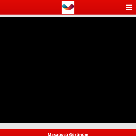
ANASAYFA
KATEGORİLER
YAZARLAR
ANKETLER
FOTO GALERİ
VİDEO GALERİ
KÜNYE
İLETİŞİM
Masaüstü Görünüm