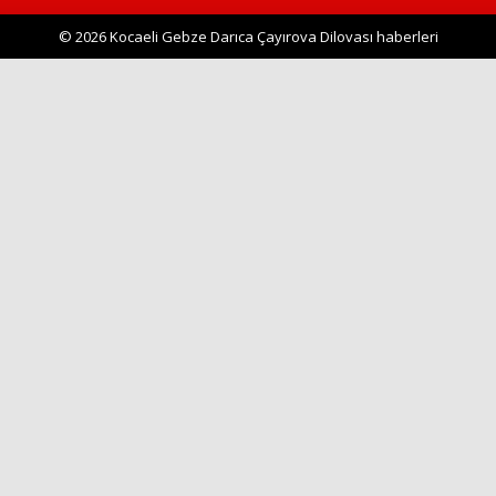
© 2026 Kocaeli Gebze Darıca Çayırova Dilovası haberleri
Haberin Doğru Adresi.