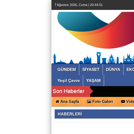
7 Ağustos 2026, Cuma | 20:44:52
GÜNDEM
SİYASET
DÜNYA
EK
Yeşil Çevre
YAŞAM
Ana Sayfa
Foto Galeri
Vide
HABERLERİ