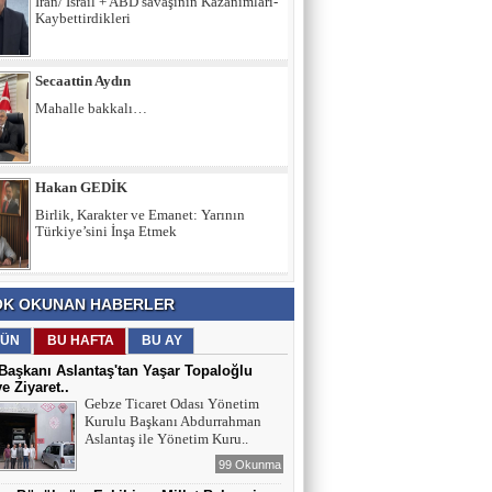
İran/ İsrail + ABD savaşının Kazanımları-
Kaybettirdikleri
Secaattin Aydın
Mahalle bakkalı…
Hakan GEDİK
Birlik, Karakter ve Emanet: Yarının
Türkiye’sini İnşa Etmek
İltifat NECEFLİ
K OKUNAN HABERLER
Başkan Aslantaş’a "Hırsız" demek
insafsızlıktır
ÜN
BU HAFTA
BU AY
aşkanı Aslantaş'tan Yaşar Topaloğlu
ye Ziyaret..
Gebze Ticaret Odası Yönetim
Kurulu Başkanı Abdurrahman
Aslantaş ile Yönetim Kuru..
99 Okunma