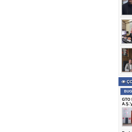
ÇO
BUG
GTO B
A.Ş.'