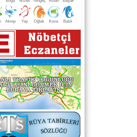
Boğa
İkizler
Yengeç
Aslan
Başak
i
Akrep
Yay
Oğlak
Kova
Balık