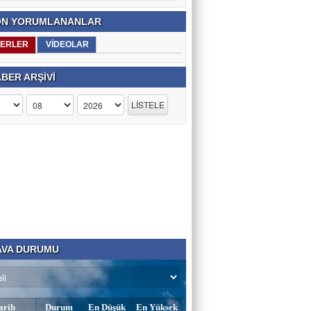
N YORUMLANANLAR
ERLER
VİDEOLAR
BER ARŞİVİ
VA DURUMU
arih
Durum
En Düşük
En Yüksek