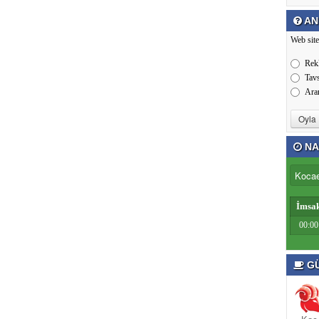
AN
Web site
Rek
Tav
Ara
NA
İmsa
00:00
GÜ