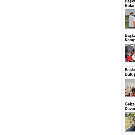
Başka
Botan
Başk
Kamp
Başka
Bulu
Gebze
Deva