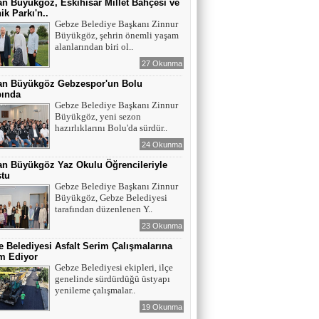
n Büyükgöz, Eskihisar Millet Bahçesi ve
ik Parkı'n..
Gebze Belediye Başkanı Zinnur
Büyükgöz, şehrin önemli yaşam
alanlarından biri ol..
27 Okunma
an Büyükgöz Gebzespor'un Bolu
ında
Gebze Belediye Başkanı Zinnur
Büyükgöz, yeni sezon
hazırlıklarını Bolu'da sürdür..
24 Okunma
n Büyükgöz Yaz Okulu Öğrencileriyle
ştu
Gebze Belediye Başkanı Zinnur
Büyükgöz, Gebze Belediyesi
tarafından düzenlenen Y..
23 Okunma
 Belediyesi Asfalt Serim Çalışmalarına
m Ediyor
Gebze Belediyesi ekipleri, ilçe
genelinde sürdürdüğü üstyapı
yenileme çalışmalar..
19 Okunma