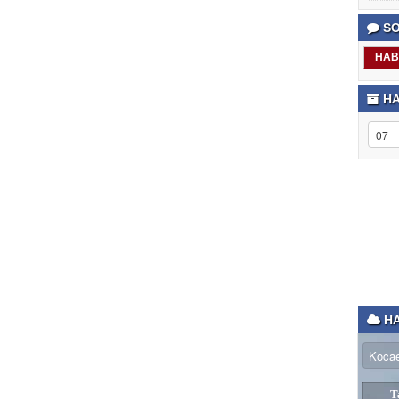
SO
HAB
HA
HA
T