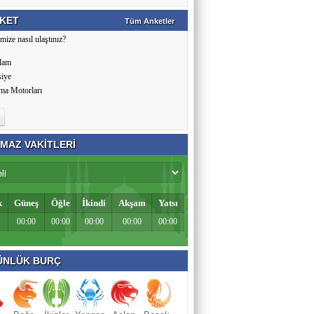
KET
Tüm Anketler
mize nasıl ulaştınız?
lam
siye
ma Motorları
MAZ VAKİTLERİ
k
Güneş
Öğle
İkindi
Akşam
Yatsı
00:00
00:00
00:00
00:00
00:00
NLÜK BURÇ