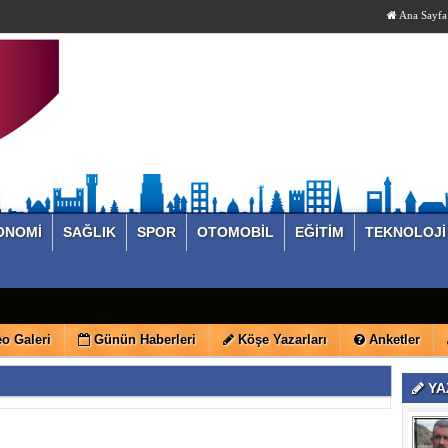
Ana Sayfa
ONOMİ
SAĞLIK
SPOR
OTOMOBİL
EĞİTİM
TEKNOLOJİ
o Galeri
Günün Haberleri
Köşe Yazarları
Anketler
YA