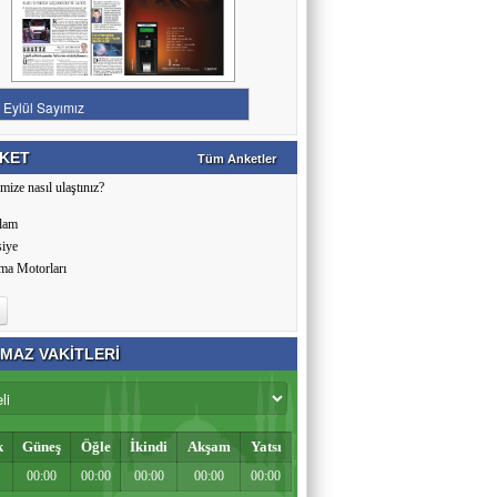
KET
Tüm Anketler
mize nasıl ulaştınız?
lam
siye
ma Motorları
MAZ VAKİTLERİ
k
Güneş
Öğle
İkindi
Akşam
Yatsı
00:00
00:00
00:00
00:00
00:00