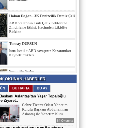
AB Kotalarının Türk Çelik Sektörüne
Zincirleme Etkisi: Hacimden Likidite
Riskine
Tuncay DURSUN
İran/ İsrail + ABD savaşının Kazanımları-
Kaybettirdikleri
Secaattin Aydın
Mahalle bakkalı…
Hakan GEDİK
K OKUNAN HABERLER
Birlik, Karakter ve Emanet: Yarının
Türkiye’sini İnşa Etmek
ÜN
BU HAFTA
BU AY
aşkanı Aslantaş'tan Yaşar Topaloğlu
ye Ziyaret..
İltifat NECEFLİ
Gebze Ticaret Odası Yönetim
Kurulu Başkanı Abdurrahman
Başkan Aslantaş’a "Hırsız" demek
Aslantaş ile Yönetim Kuru..
insafsızlıktır
84 Okunma