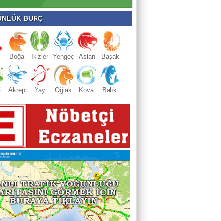
NLÜK BURÇ
Boğa
İkizler
Yengeç
Aslan
Başak
i
Akrep
Yay
Oğlak
Kova
Balık