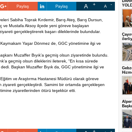
DARI
A
YOLD
Paylaş
Paylaş
A
eleri Sabiha Toprak Kırdemir, Barış Ateş, Barış Dursun,
 ve Mustafa Aksoy ilçede yeni göreve başlayan
areti gerçekleştirerek başarı dileklerinde bulundular.
Çayır
ilerli
te Kaymakam Yaşar Dönmez de, GGC yönetimine ilgi ve
şkanı Muzaffer Bıyık’a geçmiş olsun ziyaretinde bulundu.
’a geçmiş olsun dileklerini ileterek, “En kısa sürede
dedi. Başkan Muzaffer Bıyık da, GGC yönetimine ilgi ve
Gebze
Hizme
 Eğitim ve Araştırma Hastanesi Müdürü olarak göreve
 ziyareti gerçekleştirdi. Samimi bir ortamda gerçekleşen
ine ziyaretlerinden ötürü teşekkür etti.
Alper
Başka