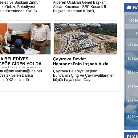
Gedik’i ziyar..
elediye Başkanı Zinnur
Alperen Ocakları Genel Başkanı
z, Gebze Belediyesi
Alican Kocaman, BBP Kocaeli İl
HA
dan düzenlenen Yaz Ok..
Başkanı Metehan Küpçü, ..
T
09 Haz
A BELEDİYESİ
Çayırova Devlet
10 Haz
CEĞE GİDEN YOLDA
Hastanesi’nin inşaatı hızla
ERİ YALNIZ BIRAK..
ilerliyor
in eğitim yolculuğuna her
Çayırova Belediye Başkanı
11 Haz
destek veren Darıca
Bünyamin Çiftçi ve Çayırovalıların en
si, YKS tercih dö..
büyük hayali olan Çay..
12 Haz
13 Haz
14 Haz
PUA