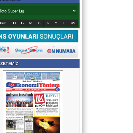
akım
O
G
M
B
A
Y
P
AV
ZETEMİZ