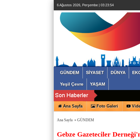
6 Ağustos 2026, Perşembe | 03:23:55
GÜNDEM
SİYASET
DÜNYA
EK
Yeşil Çevre
YAŞAM
Ana Sayfa
Foto Galeri
Vide
Ana Sayfa
»
GÜNDEM
Gebze Gazeteciler Derneği'n