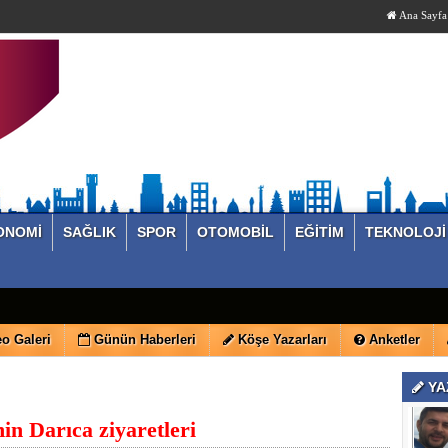
Ana Sayfa
ONOMİ
SAĞLIK
SPOR
OTOMOBİL
EĞİTİM
TEKNOLOJİ
o Galeri
Günün Haberleri
Köşe Yazarları
Anketler
YA
in Darıca ziyaretleri