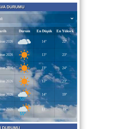
VA DURUMU
arih
Durum
En Düşük
En Yüksek
iran 2026
14°
22°
iran 2026
13°
23°
iran 2026
13°
24°
iran 2026
13°
23°
iran 2026
14°
19°
iran 2026
13°
19°
N DURUMU