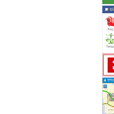
GÜ
Koç
Teraz