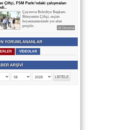
n Çiftçi, FSM Parkı’ndaki çalışmaları
edi..
Çayırova Belediye Başkanı
Bünyamin Çiftçi, seçim
beyannamesinde yer alan
projele..
28 Okunma
N YORUMLANANLAR
ERLER
VİDEOLAR
BER ARŞİVİ