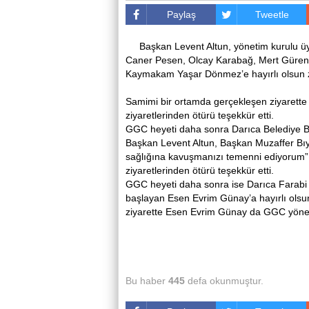
Paylaş
Tweetle
Başkan Levent Altun, yönetim kurulu üy
Caner Pesen, Olcay Karabağ, Mert Gürenç
Kaymakam Yaşar Dönmez’e hayırlı olsun ziy
Samimi bir ortamda gerçekleşen ziyaret
ziyaretlerinden ötürü teşekkür etti.
GGC heyeti daha sonra Darıca Belediye Ba
Başkan Levent Altun, Başkan Muzaffer Bıyık
sağlığına kavuşmanızı temenni ediyorum” 
ziyaretlerinden ötürü teşekkür etti.
GGC heyeti daha sonra ise Darıca Farabi
başlayan Esen Evrim Günay’a hayırlı olsun
ziyarette Esen Evrim Günay da GGC yönetim
Bu haber
445
defa okunmuştur.