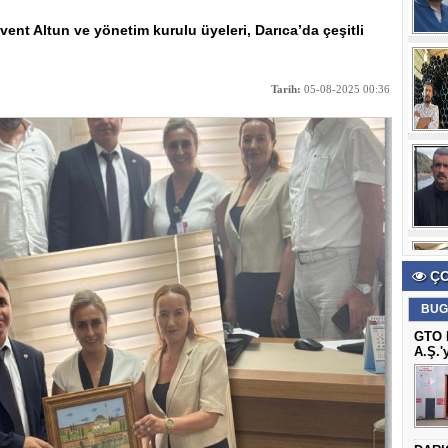
ent Altun ve yönetim kurulu üyeleri, Darıca’da çeşitli
Tarih:
05-08-2025 00:36
ÇO
BUG
GTO B
A.Ş.'