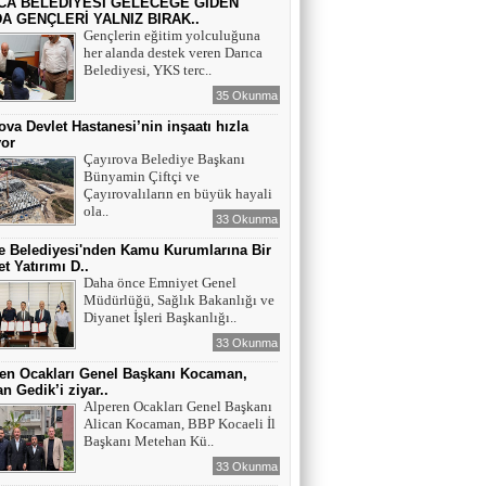
CA BELEDİYESİ GELECEĞE GİDEN
A GENÇLERİ YALNIZ BIRAK..
Gençlerin eğitim yolculuğuna
her alanda destek veren Darıca
Belediyesi, YKS terc..
35 Okunma
ova Devlet Hastanesi’nin inşaatı hızla
yor
Çayırova Belediye Başkanı
Bünyamin Çiftçi ve
Çayırovalıların en büyük hayali
ola..
33 Okunma
 Belediyesi'nden Kamu Kurumlarına Bir
t Yatırımı D..
Daha önce Emniyet Genel
Müdürlüğü, Sağlık Bakanlığı ve
Diyanet İşleri Başkanlığı..
33 Okunma
en Ocakları Genel Başkanı Kocaman,
n Gedik’i ziyar..
Alperen Ocakları Genel Başkanı
Alican Kocaman, BBP Kocaeli İl
Başkanı Metehan Kü..
33 Okunma