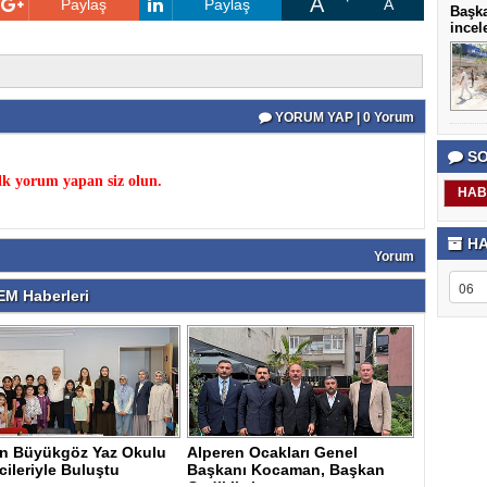
A
Paylaş
Paylaş
A
Başka
incel
YORUM YAP | 0 Yorum
SO
k yorum yapan siz olun.
HAB
HA
Yorum
M Haberleri
n Büyükgöz Yaz Okulu
Alperen Ocakları Genel
ileriyle Buluştu
Başkanı Kocaman, Başkan