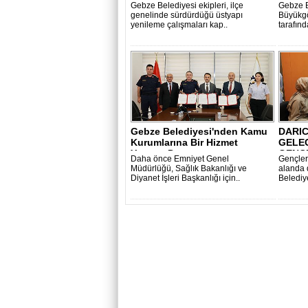
Ediyor
Gebze Belediyesi ekipleri, ilçe
Gebze B
genelinde sürdürdüğü üstyapı
Büyükgö
yenileme çalışmaları kap..
tarafın
Gebze Belediyesi'nden Kamu
DARIC
Kurumlarına Bir Hizmet
GELE
Yatırımı D..
GENÇL
Daha önce Emniyet Genel
Gençler
Müdürlüğü, Sağlık Bakanlığı ve
alanda 
Diyanet İşleri Başkanlığı için..
Belediye