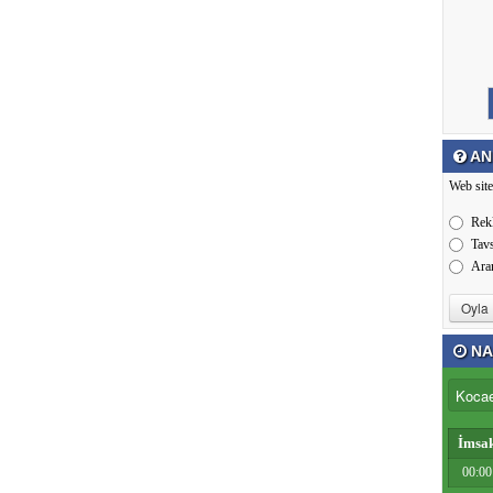
AN
Web site
Rek
Tav
Ara
NA
İmsa
00:00