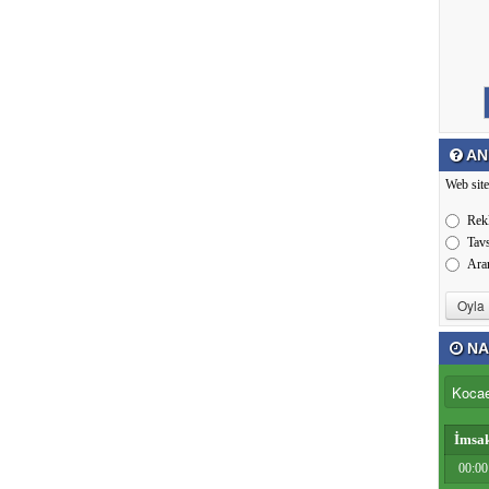
AN
Web site
Rek
Tav
Ara
NA
İmsa
00:00