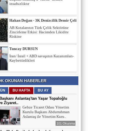
AB Kotalarının Türk Çelik Sektörüne
Zincirleme Etkisi: Hacimden Likidite
Riskine
Tuncay DURSUN
İran/ İsrail + ABD savaşının Kazanımları-
Kaybettirdikleri
Secaattin Aydın
Mahalle bakkalı…
Hakan GEDİK
K OKUNAN HABERLER
Birlik, Karakter ve Emanet: Yarının
Türkiye’sini İnşa Etmek
ÜN
BU HAFTA
BU AY
aşkanı Aslantaş'tan Yaşar Topaloğlu
ye Ziyaret..
İltifat NECEFLİ
Gebze Ticaret Odası Yönetim
Kurulu Başkanı Abdurrahman
Başkan Aslantaş’a "Hırsız" demek
Aslantaş ile Yönetim Kuru..
insafsızlıktır
101 Okunma