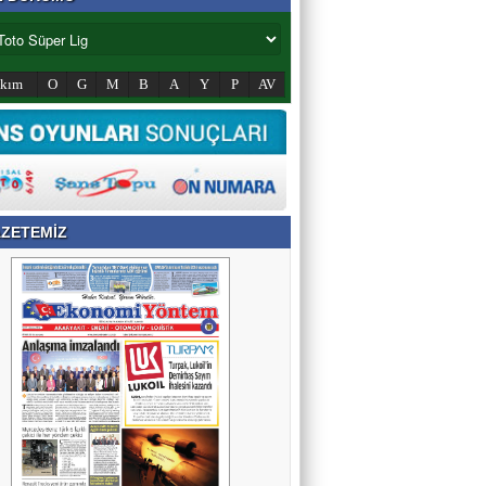
akım
O
G
M
B
A
Y
P
AV
ZETEMİZ