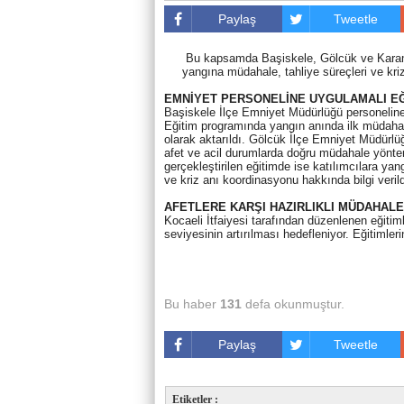
Paylaş
Tweetle
Bu kapsamda Başiskele, Gölcük ve Karamür
yangına müdahale, tahliye süreçleri ve kri
EMNİYET PERSONELİNE UYGULAMALI EĞ
Başiskele İlçe Emniyet Müdürlüğü personeline y
Eğitim programında yangın anında ilk müdahal
olarak aktarıldı. Gölcük İlçe Emniyet Müdürlüğ
afet ve acil durumlarda doğru müdahale yönte
gerçekleştirilen eğitimde ise katılımcılara ya
ve kriz anı koordinasyonu hakkında bilgi verild
AFETLERE KARŞI HAZIRLIKLI MÜDAHALE
Kocaeli İtfaiyesi tarafından düzenlenen eğitiml
seviyesinin artırılması hedefleniyor. Eğitimler
Bu haber
131
defa okunmuştur.
Paylaş
Tweetle
Etiketler :