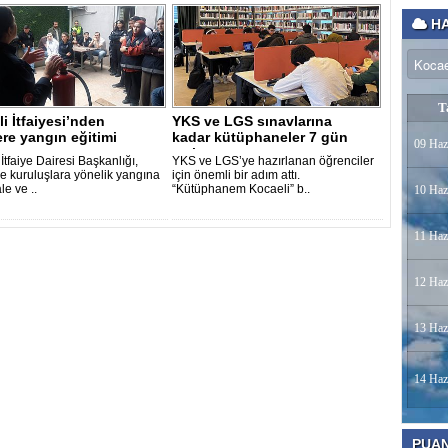
HA
T
i İtfaiyesi’nden
YKS ve LGS sınavlarına
ere yangın eğitimi
kadar kütüphaneler 7 gün
09 Haz
açık
İtfaiye Dairesi Başkanlığı,
YKS ve LGS’ye hazırlanan öğrenciler
e kuruluşlara yönelik yangına
için önemli bir adım attı.
e ve ..
“Kütüphanem Kocaeli” b..
10 Haz
11 Haz
12 Haz
13 Haz
14 Haz
PUA