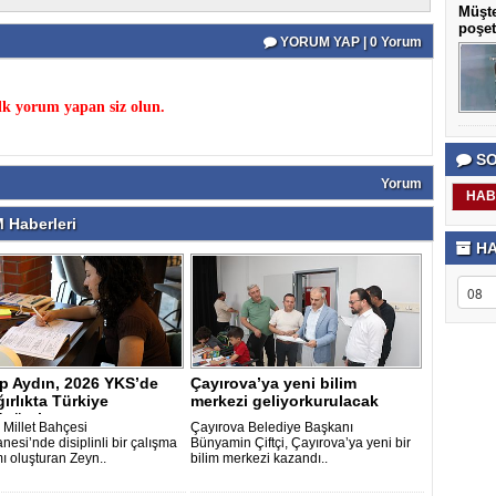
Müşte
poşet
YORUM YAP | 0 Yorum
k yorum yapan siz olun.
SO
Yorum
HAB
 Haberleri
HA
p Aydın, 2026 YKS’de
Çayırova’ya yeni bilim
ğırlıkta Türkiye
merkezi geliyorkurulacak
sü ol..
 Millet Bahçesi
Çayırova Belediye Başkanı
esi’nde disiplinli bir çalışma
Bünyamin Çiftçi, Çayırova’ya yeni bir
ı oluşturan Zeyn..
bilim merkezi kazandı..