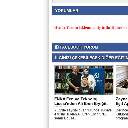
YORUMLAR
Henüz Yorum Eklenmemiştir.Bu Haber'e il
FACEBOOK YORUM
İLGİNİZİ ÇEKEBİLECEK DİĞER EĞİTİM
ENKA Fen ve Teknoloji
Zeyne
Lisesi'nden Ali Eren Eryiğit,
Eşit A
YKS’de i..
4’üncü
YKS’de sayısal puan türünde Türkiye
Derince
470’incisi olan Ali Eren Eryiğit, “Bu
Kütüphan
sonuca düze..
program