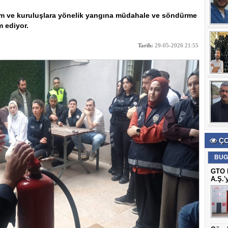
urum ve kuruluşlara yönelik yangına müdahale ve söndürme
m ediyor.
Tarih:
29-05-2026 21:55
ÇO
BUG
GTO B
A.Ş.'