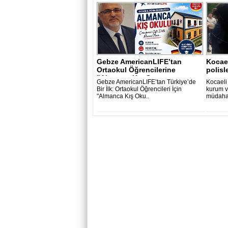
Gebze AmericanLIFE’tan
Kocael
Ortaokul Öğrencilerine
polisl
"Almanca Kış O..
Gebze AmericanLIFE’tan Türkiye’de
Kocaeli 
Bir İlk: Ortaokul Öğrencileri İçin
kurum v
"Almanca Kış Oku..
müdahal