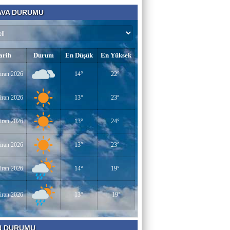
VA DURUMU
arih
Durum
En Düşük
En Yüksek
iran 2026
14°
22°
iran 2026
13°
23°
iran 2026
13°
24°
iran 2026
13°
23°
iran 2026
14°
19°
iran 2026
13°
19°
N DURUMU