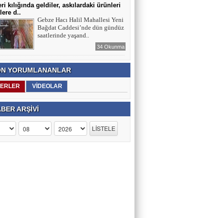
ri kılığında geldiler, askılardaki ürünleri
lere d..
Gebze Hacı Halil Mahallesi Yeni
Bağdat Caddesi’nde dün gündüz
saatlerinde yaşand..
34 Okunma
N YORUMLANANLAR
ERLER
VİDEOLAR
BER ARŞİVİ