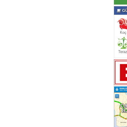
GÜ
Koç
Teraz