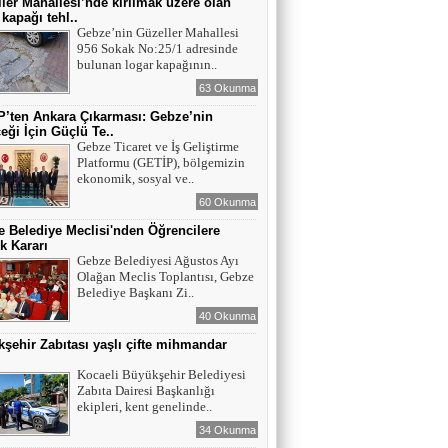
ler Mahallesi’nde kırılmak üzere olan
 kapağı tehl..
Gebze’nin Güzeller Mahallesi
956 Sokak No:25/1 adresinde
bulunan logar kapağının..
63 Okunma
’ten Ankara Çıkarması: Gebze’nin
eği İçin Güçlü Te..
Gebze Ticaret ve İş Geliştirme
Platformu (GETİP), bölgemizin
ekonomik, sosyal ve..
60 Okunma
 Belediye Meclisi'nden Öğrencilere
k Kararı
Gebze Belediyesi Ağustos Ayı
Olağan Meclis Toplantısı, Gebze
Belediye Başkanı Zi..
40 Okunma
şehir Zabıtası yaşlı çifte mihmandar
Kocaeli Büyükşehir Belediyesi
Zabıta Dairesi Başkanlığı
ekipleri, kent genelinde..
34 Okunma