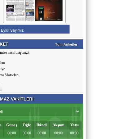
KET
Tüm Anketler
mize nasıl ulaştınız?
lam
siye
ma Motorları
MAZ VAKİTLERİ
k
Güneş
Öğle
İkindi
Akşam
Yatsı
00:00
00:00
00:00
00:00
00:00