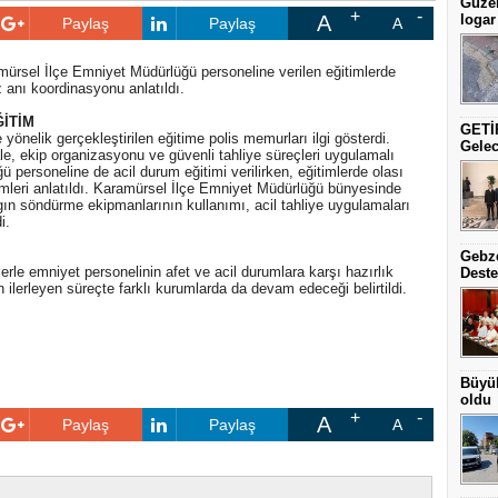
Güzel
A
logar
Paylaş
Paylaş
A
sel İlçe Emniyet Müdürlüğü personeline verilen eğitimlerde
z anı koordinasyonu anlatıldı.
İTİM
GETİP
önelik gerçekleştirilen eğitime polis memurları ilgi gösterdi.
Gelec
e, ekip organizasyonu ve güvenli tahliye süreçleri uygulamalı
ü personeline de acil durum eğitimi verilirken, eğitimlerde olası
mleri anlatıldı. Karamürsel İlçe Emniyet Müdürlüğü bünyesinde
ngın söndürme ekipmanlarının kullanımı, acil tahliye uygulamaları
i.
Gebze
erle emniyet personelinin afet ve acil durumlara karşı hazırlık
Deste
in ilerleyen süreçte farklı kurumlarda da devam edeceği belirtildi.
Büyük
oldu
A
Paylaş
Paylaş
A