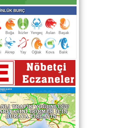
NLÜK BURÇ
Boğa
İkizler
Yengeç
Aslan
Başak
i
Akrep
Yay
Oğlak
Kova
Balık