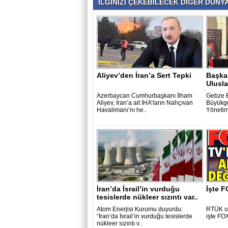
İLGİNİZİ ÇEKEBİLECEK DİĞER DÜNYA 
Aliyev’den İran’a Sert Tepki
Başka
Ulusla
Azerbaycan Cumhurbaşkanı İlham
Gebze B
Aliyev, İran’a ait İHA’ların Nahçıvan
Büyükgö
Havalimanı’nı he..
Yönetim
İran’da İsrail’in vurduğu
İşte F
tesislerde nükleer sızıntı var..
Atom Enerjisi Kurumu duyurdu:
RTÜK on
“İran’da İsrail’in vurduğu tesislerde
işte FOX
nükleer sızıntı v..