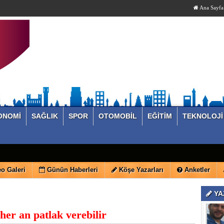
Ana Sayfa
ONOMİ
SAĞLIK
SPOR
OTOMOBİL
EĞİTİM
TEKNOLOJİ
o Galeri
Günün Haberleri
Köşe Yazarları
Anketler
YA
er an patlak verebilir