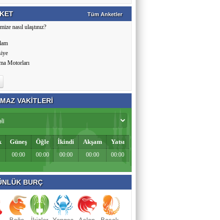
KET
Tüm Anketler
mize nasıl ulaştınız?
lam
siye
ma Motorları
MAZ VAKİTLERİ
k
Güneş
Öğle
İkindi
Akşam
Yatsı
00:00
00:00
00:00
00:00
00:00
NLÜK BURÇ