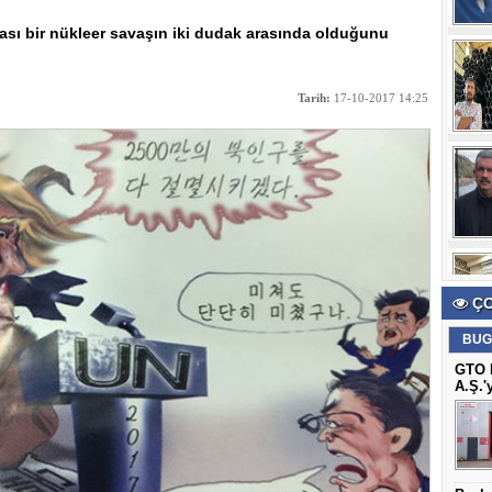
ası bir nükleer savaşın iki dudak arasında olduğunu
Tarih:
17-10-2017 14:25
ÇO
BUG
GTO B
A.Ş.'