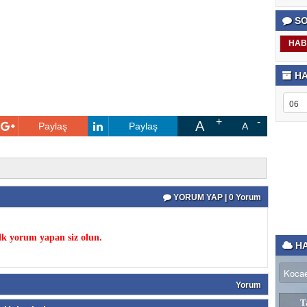
SO
HAB
HA
A
Paylaş
Paylaş
A
YORUM YAP | 0 Yorum
k yorum yapan siz olun.
HA
Yorum
T