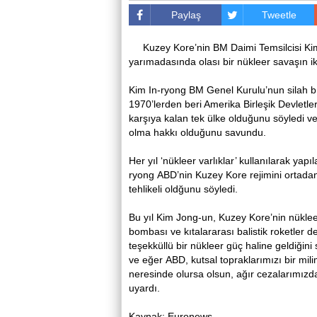
Paylaş
Tweetle
Kuzey Kore’nin BM Daimi Temsilcisi K
yarımadasında olası bir nükleer savaşın i
Kim In-ryong BM Genel Kurulu’nun silah b
1970’lerden beri Amerika Birleşik Devletleri
karşıya kalan tek ülke olduğunu söyledi ve
olma hakkı olduğunu savundu.
Her yıl ‘nükleer varlıklar’ kullanılarak yap
ryong ABD’nin Kuzey Kore rejimini ortadan
tehlikeli oldğunu söyledi.
Bu yıl Kim Jong-un, Kuzey Kore’nin nükl
bombası ve kıtalararası balistik roketler d
teşekküllü bir nükleer güç haline geldiğin
ve eğer ABD, kutsal topraklarımızı bir mil
neresinde olursa olsun, ağır cezalarımızd
uyardı.
Kaynak: Euronews