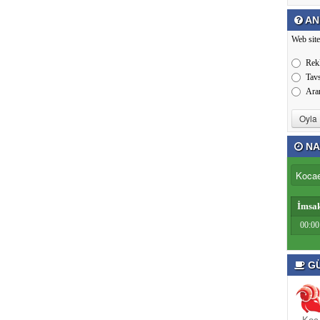
AN
Web site
Rek
Tav
Ara
NA
İmsa
00:00
GÜ