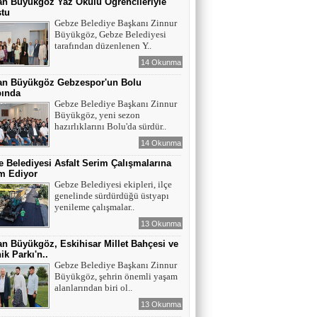
n Büyükgöz Yaz Okulu Öğrencileriyle
ştu
Gebze Belediye Başkanı Zinnur
Büyükgöz, Gebze Belediyesi
tarafından düzenlenen Y..
14 Okunma
an Büyükgöz Gebzespor'un Bolu
ında
Gebze Belediye Başkanı Zinnur
Büyükgöz, yeni sezon
hazırlıklarını Bolu'da sürdür..
14 Okunma
 Belediyesi Asfalt Serim Çalışmalarına
m Ediyor
Gebze Belediyesi ekipleri, ilçe
genelinde sürdürdüğü üstyapı
yenileme çalışmalar..
13 Okunma
n Büyükgöz, Eskihisar Millet Bahçesi ve
ik Parkı'n..
Gebze Belediye Başkanı Zinnur
Büyükgöz, şehrin önemli yaşam
alanlarından biri ol..
13 Okunma