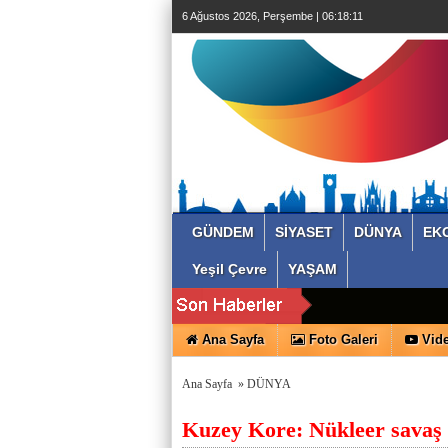
6 Ağustos 2026, Perşembe | 06:18:12
GÜNDEM
SİYASET
DÜNYA
EK
Yeşil Çevre
YAŞAM
Ana Sayfa
Foto Galeri
Vide
Ana Sayfa
»
DÜNYA
Kuzey Kore: Nükleer savaş h