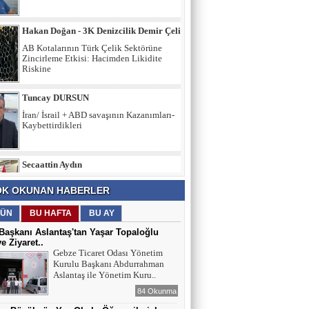
AB Kotalarının Türk Çelik Sektörüne
Zincirleme Etkisi: Hacimden Likidite
Riskine
Tuncay DURSUN
İran/ İsrail + ABD savaşının Kazanımları-
Kaybettirdikleri
Secaattin Aydın
Mahalle bakkalı…
Hakan GEDİK
K OKUNAN HABERLER
Birlik, Karakter ve Emanet: Yarının
Türkiye’sini İnşa Etmek
ÜN
BU HAFTA
BU AY
aşkanı Aslantaş'tan Yaşar Topaloğlu
ye Ziyaret..
İltifat NECEFLİ
Gebze Ticaret Odası Yönetim
Kurulu Başkanı Abdurrahman
Başkan Aslantaş’a "Hırsız" demek
Aslantaş ile Yönetim Kuru..
insafsızlıktır
84 Okunma