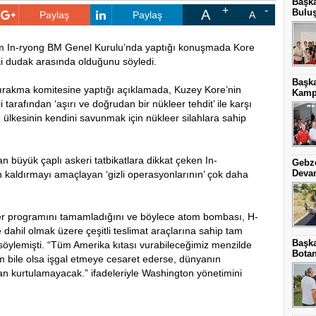
Başka
A
Bulu
Paylaş
Paylaş
A
im In-ryong BM Genel Kurulu’nda yaptığı konuşmada Kore
ki dudak arasında olduğunu söyledi.
Başk
ırakma komitesine yaptığı açıklamada, Kuzey Kore’nin
Kamp
 tarafından ‘aşırı ve doğrudan bir nükleer tehdit’ ile karşı
 ülkesinin kendini savunmak için nükleer silahlara sahip
ılan büyük çaplı askeri tatbikatlara dikkat çeken In-
Gebze
Deva
 kaldırmayı amaçlayan ‘gizli operasyonlarının’ çok daha
eer programını tamamladığını ve böylece atom bombası, H-
e dahil olmak üzere çeşitli teslimat araçlarına sahip tam
Başka
i söylemişti. “Tüm Amerika kıtası vurabileceğimiz menzilde
Botan
im bile olsa işgal etmeye cesaret ederse, dünyanın
an kurtulamayacak.” ifadeleriyle Washington yönetimini