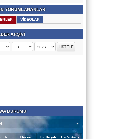
N YORUMLANANLAR
ERLER
VİDEOLAR
BER ARŞİVİ
VA DURUMU
arih
Durum
En Düşük
En Yüksek