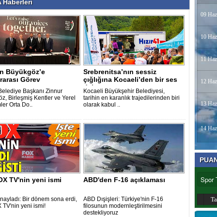
Haberleri
09 Haz
10 Haz
11 Haz
n Büyükgöz’e
Srebrenitsa’nın sessiz
rarası Görev
çığlığına Kocaeli’den bir ses
12 Haz
daha..
elediye Başkanı Zinnur
Kocaeli Büyükşehir Belediyesi,
z, Birleşmiş Kentler ve Yerel
tarihin en karanlık trajedilerinden biri
13 Haz
ler Orta Do..
olarak kabul ..
14 Haz
PUA
OX TV'nin yeni ismi
ABD'den F-16 açıklaması
ayladı: Bir dönem sona erdi,
ABD Dışişleri: Türkiye'nin F-16
T
 TV'nin yeni ismi!
filosunun modernleştirilmesini
destekliyoruz