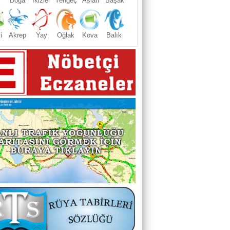
Boğa
İkizler
Yengeç
Aslan
Başak
i
Akrep
Yay
Oğlak
Kova
Balık