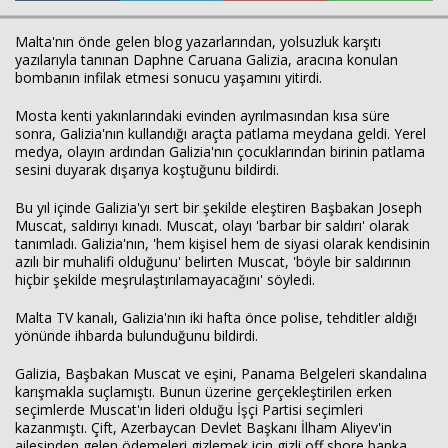
Malta'nın önde gelen blog yazarlarından, yolsuzluk karşıtı
yazılarıyla tanınan Daphne Caruana Galizia, aracına konulan
bombanın infilak etmesi sonucu yaşamını yitirdi.
Mosta kenti yakınlarındaki evinden ayrılmasından kısa süre
sonra, Galizia'nın kullandığı araçta patlama meydana geldi. Yerel
medya, olayın ardından Galizia'nın çocuklarından birinin patlama
sesini duyarak dışarıya koştuğunu bildirdi.
Bu yıl içinde Galizia'yı sert bir şekilde eleştiren Başbakan Joseph
Muscat, saldırıyı kınadı. Muscat, olayı 'barbar bir saldırı' olarak
tanımladı. Galizia'nın, 'hem kişisel hem de siyasi olarak kendisinin
azılı bir muhalifi olduğunu' belirten Muscat, 'böyle bir saldırının
hiçbir şekilde meşrulaştırılamayacağını' söyledi.
Malta TV kanalı, Galizia'nın iki hafta önce polise, tehditler aldığı
yönünde ihbarda bulunduğunu bildirdi.
Galizia, Başbakan Muscat ve eşini, Panama Belgeleri skandalına
karışmakla suçlamıştı. Bunun üzerine gerçekleştirilen erken
Haberin Doğru Adresi.
seçimlerde Muscat'ın lideri olduğu İşçi Partisi seçimleri
kazanmıştı. Çift, Azerbaycan Devlet Başkanı İlham Aliyev'in
ailesinden gelen ödemeleri gizlemek için gizli off shore banka