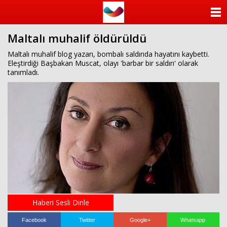
ANASAYFA
Maltalı muhalif öldürüldü
KATEGORİLER
Maltalı muhalif blog yazarı, bombalı saldırıda hayatını kaybetti.
Eleştirdiği Başbakan Muscat, olayı 'barbar bir saldırı' olarak
YAZARLAR
tanımladı.
ANKETLER
FOTO GALERİ
VİDEO GALERİ
KÜNYE
İLETİŞİM
Haberi Sesli Dinle
Facebook
Twitter
Google+
Whatsapp