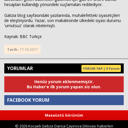
hesapları kullandığı yönündeki suçlamaları reddediyor.
Galizia blog sayfasındaki yazılarında, muhalefetteki siyasetçileri
de eleştiriyordu. Yazar, son makalesinde ülkedeki siyasi durumu
'umutsuz' olarak nitelemişti.
Kaynak: BBC Türkçe
Tarih:
17-10-2017
YORUMLAR
YORUM YAP | 0 Yorum
Henüz yorum eklenmemiştir.
Bu Haber'e ilk yorum yapan siz olun.
FACEBOOK YORUM
Masaüstü Görünüm
Yorum
© 2026 Kocaeli Gebze Darıca Çayırova Dilovası haberleri