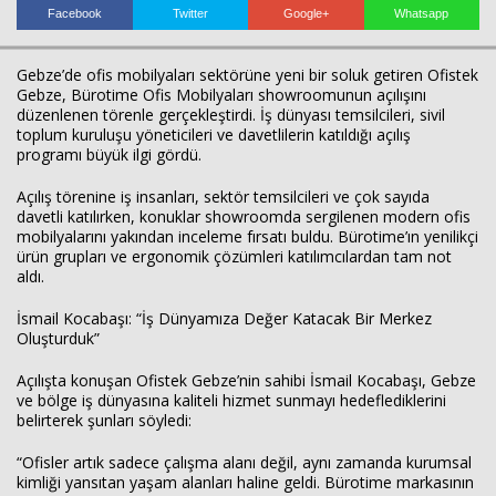
Facebook
Twitter
Google+
Whatsapp
Gebze’de ofis mobilyaları sektörüne yeni bir soluk getiren Ofistek
Gebze, Bürotime Ofis Mobilyaları showroomunun açılışını
düzenlenen törenle gerçekleştirdi. İş dünyası temsilcileri, sivil
toplum kuruluşu yöneticileri ve davetlilerin katıldığı açılış
programı büyük ilgi gördü.
Açılış törenine iş insanları, sektör temsilcileri ve çok sayıda
davetli katılırken, konuklar showroomda sergilenen modern ofis
mobilyalarını yakından inceleme fırsatı buldu. Bürotime’ın yenilikçi
ürün grupları ve ergonomik çözümleri katılımcılardan tam not
aldı.
İsmail Kocabaşı: “İş Dünyamıza Değer Katacak Bir Merkez
Oluşturduk”
Açılışta konuşan Ofistek Gebze’nin sahibi İsmail Kocabaşı, Gebze
ve bölge iş dünyasına kaliteli hizmet sunmayı hedeflediklerini
belirterek şunları söyledi:
Haberin Doğru Adresi.
“Ofisler artık sadece çalışma alanı değil, aynı zamanda kurumsal
kimliği yansıtan yaşam alanları haline geldi. Bürotime markasının