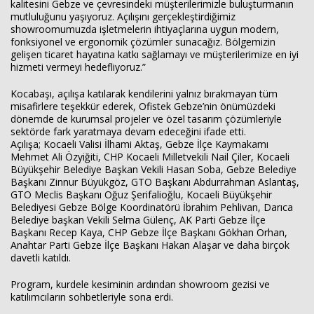
kalitesini Gebze ve çevresindeki müşterilerimizle buluşturmanın
mutluluğunu yaşıyoruz. Açılışını gerçekleştirdiğimiz
showroomumuzda işletmelerin ihtiyaçlarına uygun modern,
fonksiyonel ve ergonomik çözümler sunacağız. Bölgemizin
gelişen ticaret hayatına katkı sağlamayı ve müşterilerimize en iyi
hizmeti vermeyi hedefliyoruz.”
Kocabaşı, açılışa katılarak kendilerini yalnız bırakmayan tüm
misafirlere teşekkür ederek, Ofistek Gebze’nin önümüzdeki
dönemde de kurumsal projeler ve özel tasarım çözümleriyle
sektörde fark yaratmaya devam edeceğini ifade etti.
Açılışa; Kocaeli Valisi İlhami Aktaş, Gebze İlçe Kaymakamı
Mehmet Ali Özyiğiti, CHP Kocaeli Milletvekili Nail Çiler, Kocaeli
Büyükşehir Belediye Başkan Vekili Hasan Soba, Gebze Belediye
Başkanı Zinnur Büyükgöz, GTO Başkanı Abdurrahman Aslantaş,
GTO Meclis Başkanı Oğuz Şerifalioğlu, Kocaeli Büyükşehir
Belediyesi Gebze Bölge Koordinatörü İbrahim Pehlivan, Darıca
Belediye başkan Vekili Selma Gülenç, AK Parti Gebze İlçe
Başkanı Recep Kaya, CHP Gebze İlçe Başkanı Gökhan Orhan,
Anahtar Parti Gebze İlçe Başkanı Hakan Alaşar ve daha birçok
davetli katıldı.
Program, kurdele kesiminin ardından showroom gezisi ve
katılımcıların sohbetleriyle sona erdi.