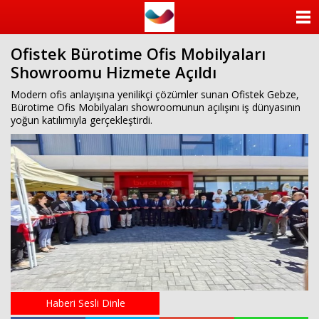
ANASAYFA
Ofistek Bürotime Ofis Mobilyaları
KATEGORİLER
Showroomu Hizmete Açıldı
YAZARLAR
Modern ofis anlayışına yenilikçi çözümler sunan Ofistek Gebze,
Bürotime Ofis Mobilyaları showroomunun açılışını iş dünyasının
yoğun katılımıyla gerçekleştirdi.
ANKETLER
FOTO GALERİ
VİDEO GALERİ
KÜNYE
İLETİŞİM
Haberi Sesli Dinle