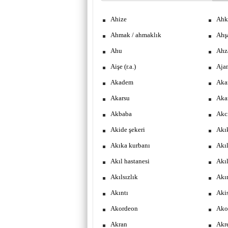
Ahize
Ahka
Ahmak / ahmaklık
Ahş
Ahu
Ahza
Aişe (r.a.)
Aja
Akadem
Aka
Akarsu
Aka
Akbaba
Akc
Akide şekeri
Akı
Akıka kurbanı
Akı
Akıl hastanesi
Akıl
Akılsızlık
Akı
Akıntı
Aki
Akordeon
Ako
Akran
Akr