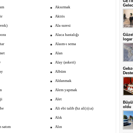
GETİP
Gelec
am
Aksırmak
ör
Aktris
renk)
Ala suresi
bora
Alaca hastalığı
Güzel
logar
tar
Alaım-ı sema
met
Alan
y
Alay (askeri)
Gebze
ay
Albüm
Deste
Aldanmak
m
Alem yapmak
ji
Alet
Büyük
oldu
abe
Ali ebi talib (hz ali) (r.a)
Alık
m satım
Alın