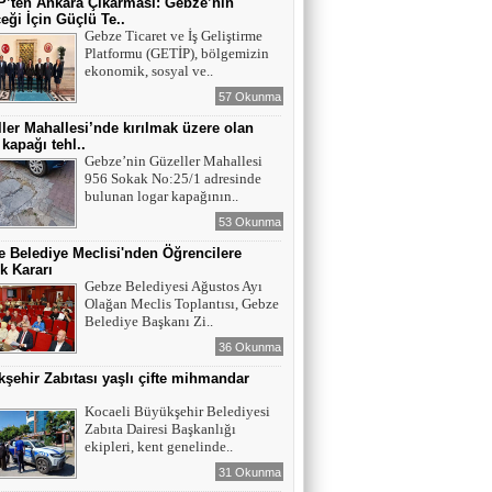
’ten Ankara Çıkarması: Gebze’nin
eği İçin Güçlü Te..
Gebze Ticaret ve İş Geliştirme
Platformu (GETİP), bölgemizin
ekonomik, sosyal ve..
57 Okunma
ler Mahallesi’nde kırılmak üzere olan
 kapağı tehl..
Gebze’nin Güzeller Mahallesi
956 Sokak No:25/1 adresinde
bulunan logar kapağının..
53 Okunma
 Belediye Meclisi'nden Öğrencilere
k Kararı
Gebze Belediyesi Ağustos Ayı
Olağan Meclis Toplantısı, Gebze
Belediye Başkanı Zi..
36 Okunma
şehir Zabıtası yaşlı çifte mihmandar
Kocaeli Büyükşehir Belediyesi
Zabıta Dairesi Başkanlığı
ekipleri, kent genelinde..
31 Okunma