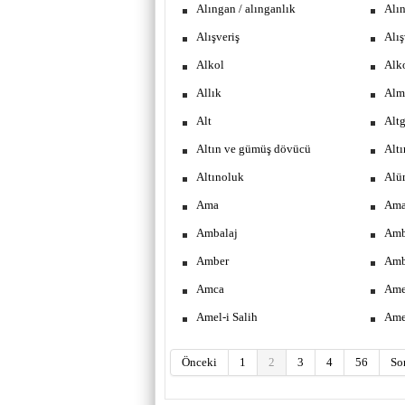
Alıngan / alınganlık
Alın
Alışveriş
Alış
Alkol
Alk
Allık
Alm
Alt
Altg
Altın ve gümüş dövücü
Alt
Altınoluk
Alü
Ama
Am
Ambalaj
Amb
Amber
Amb
Amca
Ame
Amel-i Salih
Ame
Önceki
1
2
3
4
56
So