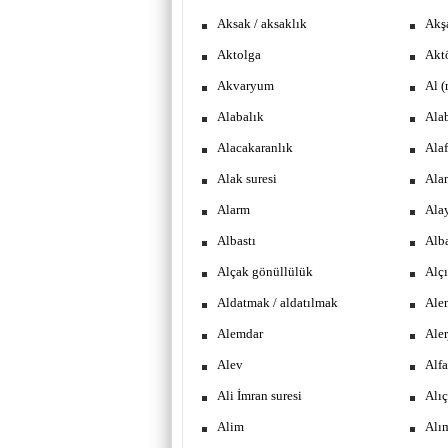
Aksak / aksaklık
Akş
Aktolga
Akt
Akvaryum
Al (
Alabalık
Ala
Alacakaranlık
Alaf
Alak suresi
Ala
Alarm
Ala
Albastı
Alb
Alçak gönüllülük
Alçı
Aldatmak / aldatılmak
Ale
Alemdar
Aler
Alev
Alf
Ali İmran suresi
Alıç
Alim
Alı