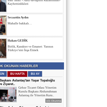
İran/ İsrail + ABD savaşının Kazanımları-
Kaybettirdikleri
Secaattin Aydın
Mahalle bakkalı…
Hakan GEDİK
Birlik, Karakter ve Emanet: Yarının
Türkiye’sini İnşa Etmek
İltifat NECEFLİ
K OKUNAN HABERLER
Başkan Aslantaş’a "Hırsız" demek
insafsızlıktır
ÜN
BU HAFTA
BU AY
aşkanı Aslantaş'tan Yaşar Topaloğlu
ye Ziyaret..
Gebze Ticaret Odası Yönetim
Kurulu Başkanı Abdurrahman
Aslantaş ile Yönetim Kuru..
101 Okunma