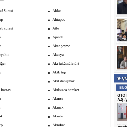
f Suresi
Ahlat
ap
Ahtapot
b suresi
Aile
n
Ajanda
r
Akar çeşme
ryakıt
Akasya
iğer
Akı (akümülatör)
k
Akik taşı
ÇO
l
Akıl danışmak
BUG
 hastası
Akılsızca hareket
GTO B
n
Akıncı
A.Ş.'
s
Akmak
rt
Akraba
ep
Akrobat