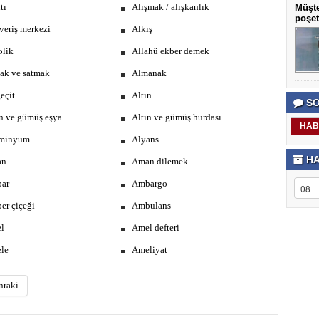
tı
Alışmak / alışkanlık
Müşte
poşet
veriş merkezi
Alkış
olik
Allahü ekber demek
ak ve satmak
Almanak
eçit
Altın
SO
ın ve gümüş eşya
Altın ve gümüş hurdası
HAB
minyum
Alyans
HA
an
Aman dilemek
ar
Ambargo
er çiçeği
Ambulans
l
Amel defteri
le
Ameliyat
nraki