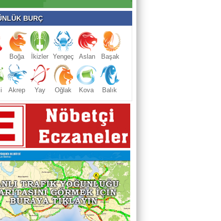
NLÜK BURÇ
Boğa
İkizler
Yengeç
Aslan
Başak
i
Akrep
Yay
Oğlak
Kova
Balık