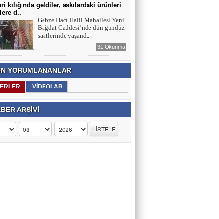
ri kılığında geldiler, askılardaki ürünleri
lere d..
Gebze Hacı Halil Mahallesi Yeni
Bağdat Caddesi’nde dün gündüz
saatlerinde yaşand..
31 Okunma
N YORUMLANANLAR
ERLER
VİDEOLAR
BER ARŞİVİ