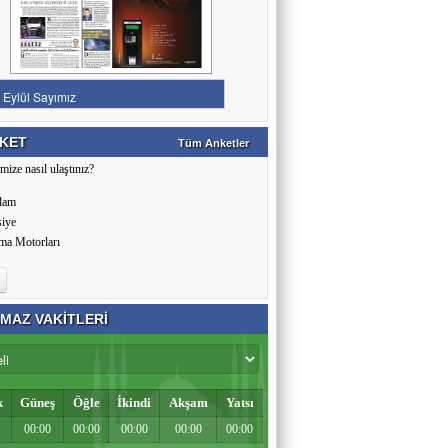
KET
Tüm Anketler
mize nasıl ulaştınız?
lam
siye
ma Motorları
MAZ VAKİTLERİ
k
Güneş
Öğle
İkindi
Akşam
Yatsı
00:00
00:00
00:00
00:00
00:00