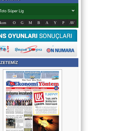
akım
O
G
M
B
A
Y
P
AV
ZETEMİZ