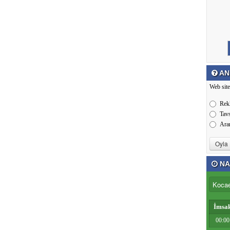
AN
Web site
Rek
Tav
Ara
NA
İmsa
00:00