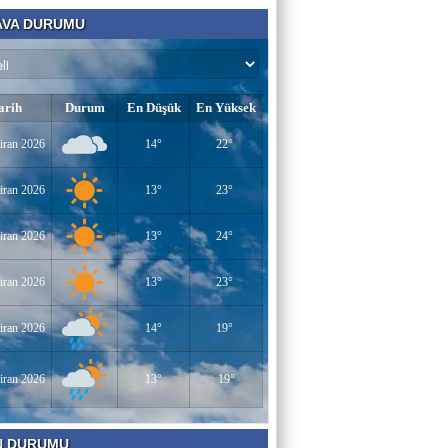
VA DURUMU
arih
Durum
En Düşük
En Yüksek
iran 2026
14°
22°
iran 2026
13°
23°
iran 2026
13°
24°
iran 2026
13°
23°
iran 2026
14°
19°
iran 2026
13°
19°
N DURUMU