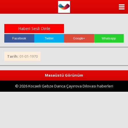
ANASAYFA
KATEGORİLER
Haberi Sesli Dinle
YAZARLAR
Facebook
Twitter
Google+
Whatsapp
ANKETLER
Tarih:
01-01-1970
FOTO GALERİ
Masaüstü Görünüm
VİDEO GALERİ
© 2026 Kocaeli Gebze Darıca Çayırova Dilovası haberleri
KÜNYE
İLETİŞİM