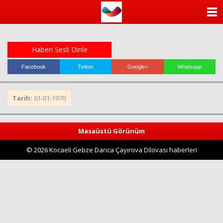
ANASAYFA
KATEGORİLER
Haberi Sesli Dinle
YAZARLAR
Facebook
Twitter
Google+
Whatsapp
ANKETLER
Tarih:
01-01-1970
FOTO GALERİ
Masaüstü Görünüm
VİDEO GALERİ
© 2026 Kocaeli Gebze Darıca Çayırova Dilovası haberleri
KÜNYE
İLETİŞİM