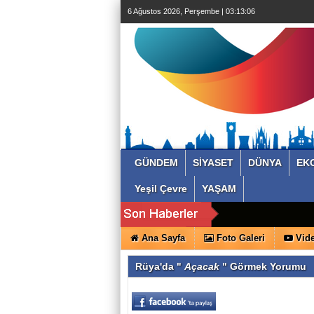
6 Ağustos 2026, Perşembe | 03:13:07
GÜNDEM
SİYASET
DÜNYA
EK
Yeşil Çevre
YAŞAM
Ana Sayfa
Foto Galeri
Vide
Rüya'da "
Açacak
" Görmek Yorumu