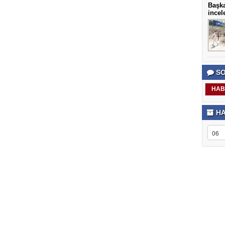
Başka
incel
SO
HAB
HA