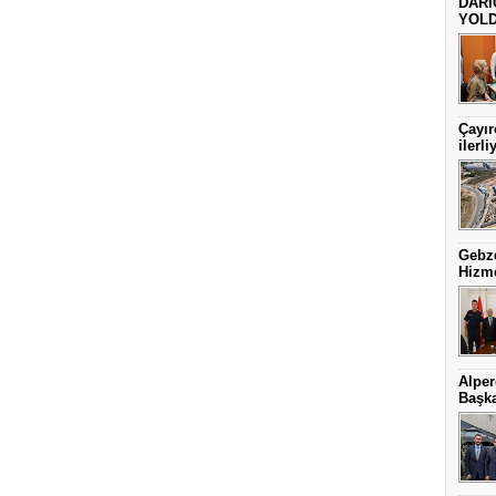
DARI
YOLD
Çayır
ilerli
Gebze
Hizme
Alper
Başka