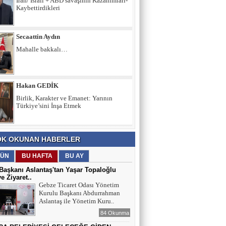
İran/ İsrail + ABD savaşının Kazanımları-
Kaybettirdikleri
Secaattin Aydın
Mahalle bakkalı…
Hakan GEDİK
Birlik, Karakter ve Emanet: Yarının
Türkiye’sini İnşa Etmek
İltifat NECEFLİ
K OKUNAN HABERLER
Başkan Aslantaş’a "Hırsız" demek
insafsızlıktır
ÜN
BU HAFTA
BU AY
aşkanı Aslantaş'tan Yaşar Topaloğlu
ye Ziyaret..
Gebze Ticaret Odası Yönetim
Kurulu Başkanı Abdurrahman
Aslantaş ile Yönetim Kuru..
84 Okunma