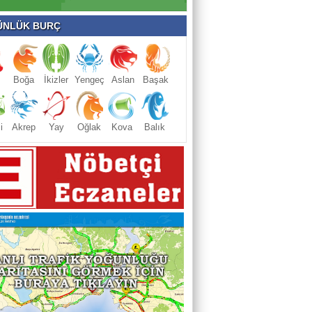
NLÜK BURÇ
Boğa
İkizler
Yengeç
Aslan
Başak
i
Akrep
Yay
Oğlak
Kova
Balık