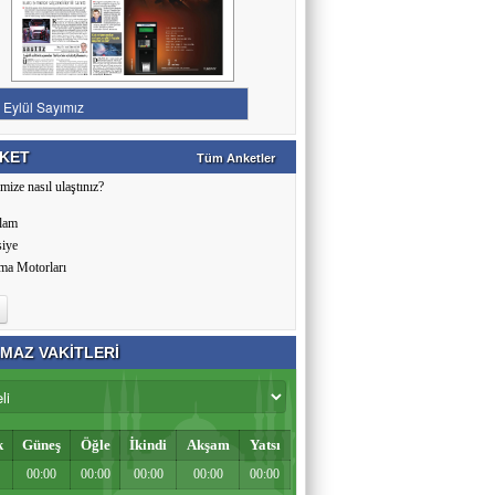
KET
Tüm Anketler
mize nasıl ulaştınız?
lam
siye
ma Motorları
MAZ VAKİTLERİ
k
Güneş
Öğle
İkindi
Akşam
Yatsı
00:00
00:00
00:00
00:00
00:00