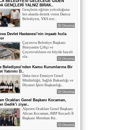
CA BELEDİYESİ GELECEĞE GİDEN
A GENÇLERİ YALNIZ BIRAK..
Gençlerin eğitim yolculuğuna
her alanda destek veren Darıca
Belediyesi, YKS terc..
35 Okunma
ova Devlet Hastanesi’nin inşaatı hızla
yor
Çayırova Belediye Başkanı
Bünyamin Çiftçi ve
Çayırovalıların en büyük hayali
ola..
33 Okunma
 Belediyesi'nden Kamu Kurumlarına Bir
t Yatırımı D..
Daha önce Emniyet Genel
Müdürlüğü, Sağlık Bakanlığı ve
Diyanet İşleri Başkanlığı..
33 Okunma
en Ocakları Genel Başkanı Kocaman,
n Gedik’i ziyar..
Alperen Ocakları Genel Başkanı
Alican Kocaman, BBP Kocaeli İl
Başkanı Metehan Kü..
33 Okunma