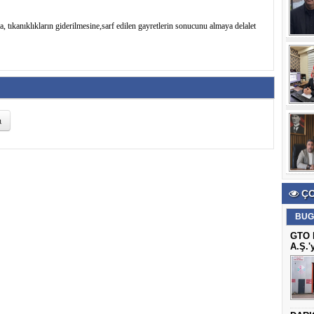
 tıkanıklıkların giderilmesine,sarf edilen gayretlerin sonucunu almaya delalet
ÇO
BUG
GTO B
A.Ş.'