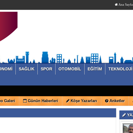
Ana Sayfa
ONOMİ
SAĞLIK
SPOR
OTOMOBİL
EĞİTİM
TEKNOLOJİ
o Galeri
Günün Haberleri
Köşe Yazarları
Anketler
YA