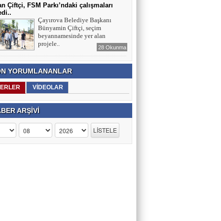
n Çiftçi, FSM Parkı’ndaki çalışmaları
edi..
Çayırova Belediye Başkanı
Bünyamin Çiftçi, seçim
beyannamesinde yer alan
projele..
28 Okunma
N YORUMLANANLAR
ERLER
VİDEOLAR
BER ARŞİVİ