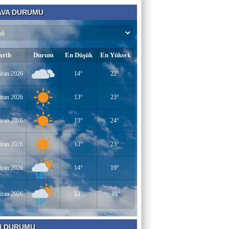
VA DURUMU
arih
Durum
En Düşük
En Yüksek
iran 2026
14°
22°
iran 2026
13°
23°
iran 2026
13°
24°
iran 2026
13°
23°
iran 2026
14°
19°
iran 2026
13°
19°
N DURUMU