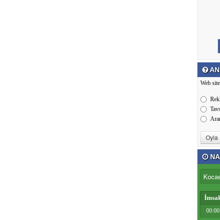
AN
Web site
Rek
Tav
Ara
NA
İmsa
00:00