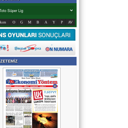
akım
O
G
M
B
A
Y
P
AV
ZETEMİZ