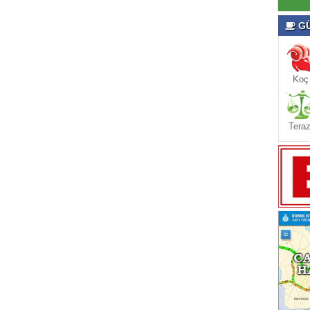
GÜ
Koç
Teraz