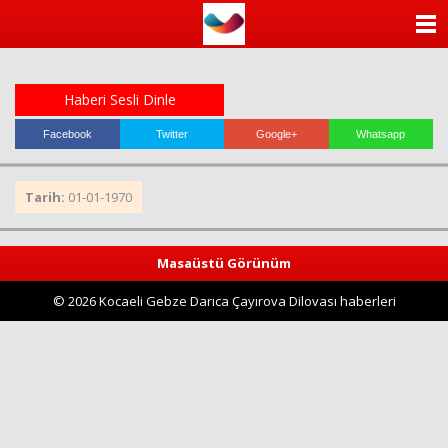
ANASAYFA
KATEGORİLER
Haberi Sesli Dinle
YAZARLAR
Facebook
Twitter
Google+
Whatsapp
ANKETLER
Tarih:
01-01-1970
FOTO GALERİ
Masaüstü Görünüm
VİDEO GALERİ
© 2026 Kocaeli Gebze Darıca Çayırova Dilovası haberleri
KÜNYE
İLETİŞİM