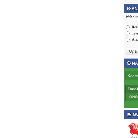
AN
Web site
Rek
Tav
Ara
NA
İmsa
00:00
GÜ