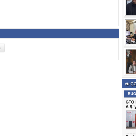
ÇO
BUG
GTO B
A.Ş.'