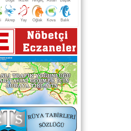
Boğa
İkizler
Yengeç
Aslan
Başak
i
Akrep
Yay
Oğlak
Kova
Balık