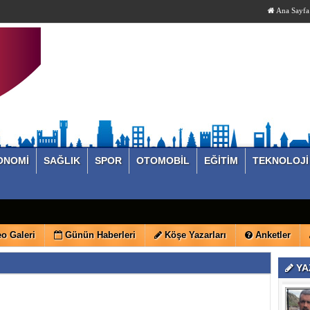
Ana Sayfa
ONOMİ
SAĞLIK
SPOR
OTOMOBİL
EĞİTİM
TEKNOLOJİ
o Galeri
Günün Haberleri
Köşe Yazarları
Anketler
YA