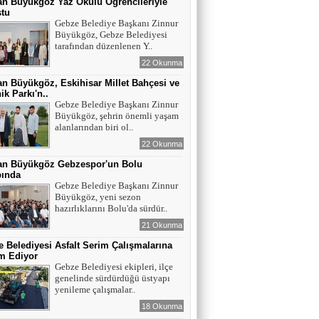
n Büyükgöz Yaz Okulu Öğrencileriyle
ştu
Gebze Belediye Başkanı Zinnur
Büyükgöz, Gebze Belediyesi
tarafından düzenlenen Y..
22 Okunma
n Büyükgöz, Eskihisar Millet Bahçesi ve
ik Parkı'n..
Gebze Belediye Başkanı Zinnur
Büyükgöz, şehrin önemli yaşam
alanlarından biri ol..
22 Okunma
an Büyükgöz Gebzespor'un Bolu
ında
Gebze Belediye Başkanı Zinnur
Büyükgöz, yeni sezon
hazırlıklarını Bolu'da sürdür..
21 Okunma
 Belediyesi Asfalt Serim Çalışmalarına
m Ediyor
Gebze Belediyesi ekipleri, ilçe
genelinde sürdürdüğü üstyapı
yenileme çalışmalar..
18 Okunma