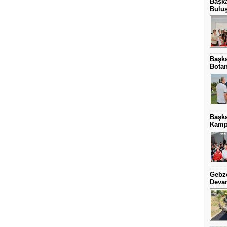
Başka
Bulu
Başka
Botan
Başk
Kamp
Gebze
Deva