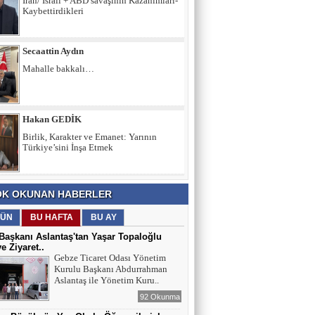
İran/ İsrail + ABD savaşının Kazanımları-
Kaybettirdikleri
Secaattin Aydın
Mahalle bakkalı…
Hakan GEDİK
Birlik, Karakter ve Emanet: Yarının
Türkiye’sini İnşa Etmek
İltifat NECEFLİ
K OKUNAN HABERLER
Başkan Aslantaş’a "Hırsız" demek
insafsızlıktır
ÜN
BU HAFTA
BU AY
aşkanı Aslantaş'tan Yaşar Topaloğlu
ye Ziyaret..
Gebze Ticaret Odası Yönetim
Kurulu Başkanı Abdurrahman
Aslantaş ile Yönetim Kuru..
92 Okunma