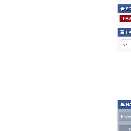
SO
HAB
HA
HA
T