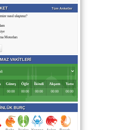
KET
Tüm Anketler
mize nasıl ulaştınız?
lam
siye
ma Motorları
MAZ VAKİTLERİ
k
Güneş
Öğle
İkindi
Akşam
Yatsı
00:00
00:00
00:00
00:00
00:00
NLÜK BURÇ