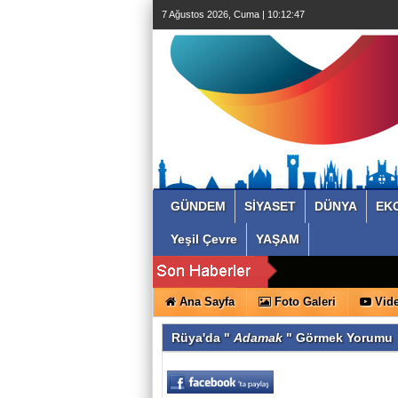
7 Ağustos 2026, Cuma | 10:12:48
GÜNDEM
SİYASET
DÜNYA
EK
Yeşil Çevre
YAŞAM
Ana Sayfa
Foto Galeri
Vide
Rüya'da "
Adamak
" Görmek Yorumu