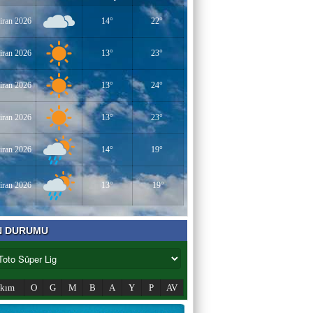
iran 2026
14°
22°
iran 2026
13°
23°
iran 2026
13°
24°
iran 2026
13°
23°
iran 2026
14°
19°
iran 2026
13°
19°
N DURUMU
akım
O
G
M
B
A
Y
P
AV