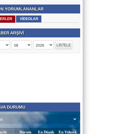
N YORUMLANANLAR
ERLER
VİDEOLAR
BER ARŞİVİ
VA DURUMU
arih
Durum
En Düşük
En Yüksek