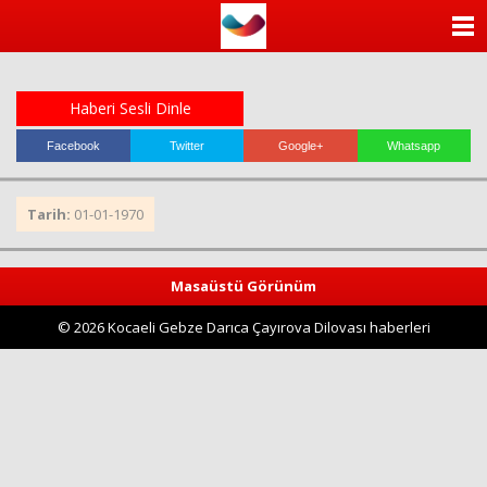
ANASAYFA
KATEGORİLER
Haberi Sesli Dinle
YAZARLAR
Facebook
Twitter
Google+
Whatsapp
ANKETLER
Tarih:
01-01-1970
FOTO GALERİ
Masaüstü Görünüm
VİDEO GALERİ
© 2026 Kocaeli Gebze Darıca Çayırova Dilovası haberleri
KÜNYE
İLETİŞİM