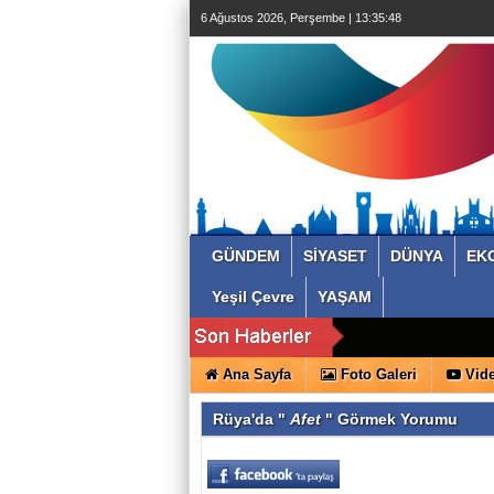
6 Ağustos 2026, Perşembe | 13:35:49
GÜNDEM
SİYASET
DÜNYA
EK
Yeşil Çevre
YAŞAM
Ana Sayfa
Foto Galeri
Vide
Rüya'da "
Afet
" Görmek Yorumu