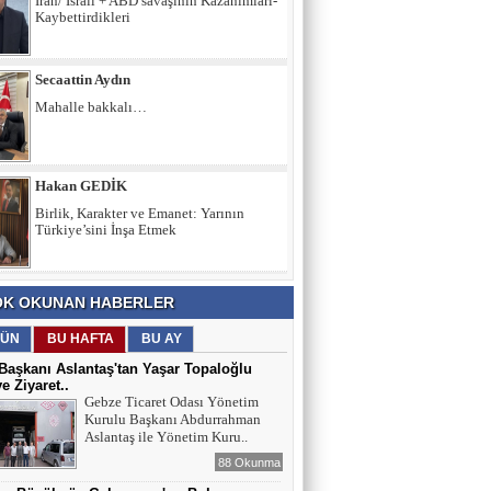
İran/ İsrail + ABD savaşının Kazanımları-
Kaybettirdikleri
Secaattin Aydın
Mahalle bakkalı…
Hakan GEDİK
Birlik, Karakter ve Emanet: Yarının
Türkiye’sini İnşa Etmek
İltifat NECEFLİ
K OKUNAN HABERLER
Başkan Aslantaş’a "Hırsız" demek
insafsızlıktır
ÜN
BU HAFTA
BU AY
aşkanı Aslantaş'tan Yaşar Topaloğlu
ye Ziyaret..
Gebze Ticaret Odası Yönetim
Kurulu Başkanı Abdurrahman
Aslantaş ile Yönetim Kuru..
88 Okunma