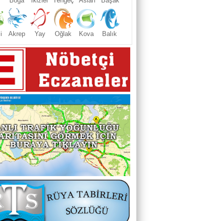
Boğa
İkizler
Yengeç
Aslan
Başak
i
Akrep
Yay
Oğlak
Kova
Balık