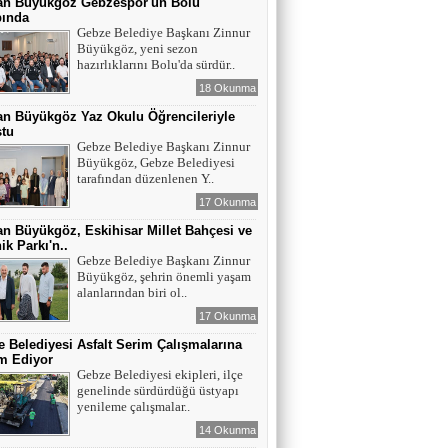
an Büyükgöz Gebzespor'un Bolu
ında
Gebze Belediye Başkanı Zinnur
Büyükgöz, yeni sezon
hazırlıklarını Bolu'da sürdür..
18 Okunma
n Büyükgöz Yaz Okulu Öğrencileriyle
ştu
Gebze Belediye Başkanı Zinnur
Büyükgöz, Gebze Belediyesi
tarafından düzenlenen Y..
17 Okunma
n Büyükgöz, Eskihisar Millet Bahçesi ve
ik Parkı'n..
Gebze Belediye Başkanı Zinnur
Büyükgöz, şehrin önemli yaşam
alanlarından biri ol..
17 Okunma
 Belediyesi Asfalt Serim Çalışmalarına
m Ediyor
Gebze Belediyesi ekipleri, ilçe
genelinde sürdürdüğü üstyapı
yenileme çalışmalar..
14 Okunma