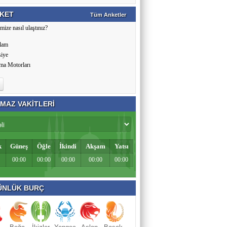
KET
Tüm Anketler
mize nasıl ulaştınız?
lam
siye
ma Motorları
MAZ VAKİTLERİ
k
Güneş
Öğle
İkindi
Akşam
Yatsı
00:00
00:00
00:00
00:00
00:00
NLÜK BURÇ