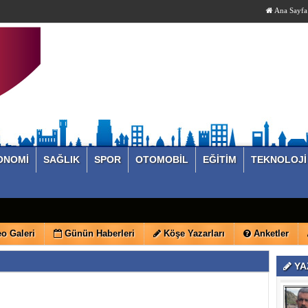
Ana Sayfa
ONOMİ
SAĞLIK
SPOR
OTOMOBİL
EĞİTİM
TEKNOLOJİ
o Galeri
Günün Haberleri
Köşe Yazarları
Anketler
YA