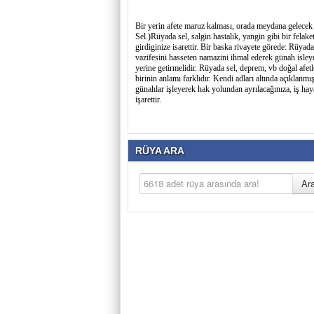
Bir yerin afete maruz kalması, orada meydana gelecek sı
Sel.)Rüyada sel, salgin hastalik, yangin gibi bir felak
girdiginize isarettir. Bir baska rivayete görede: Rüya
vazifesini hasseten namazini ihmal ederek günah isleye
yerine getirmelidir. Rüyada sel, deprem, vb doğal afetl
birinin anlamı farklıdır. Kendi adları altında açıkla
günahlar işleyerek hak yolundan ayrılacağınıza, iş ha
işarettir.
RÜYA ARA