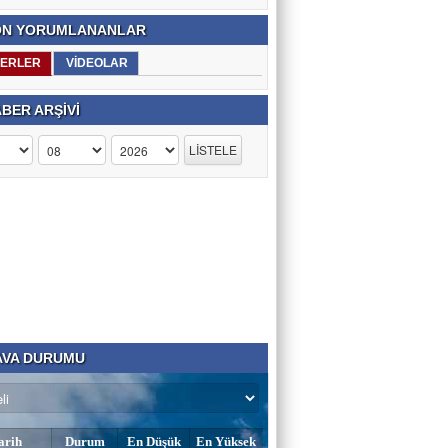
N YORUMLANANLAR
ERLER
VİDEOLAR
BER ARŞİVİ
VA DURUMU
arih
Durum
En Düşük
En Yüksek