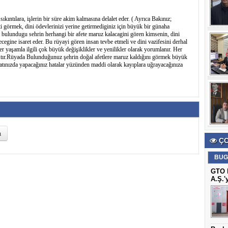
kıntılara, işlerin bir süre akim kalmasına delalet eder. ( Ayrıca Bakınız;
eti görmek, dini ödevlerinizi yerine getirmediginiz için büyük bir günaha
da bulundugu sehrin herhangi bir afete maruz kalacagini gören kimsenin, dini
cegine isaret eder. Bu rüyayi gören insan tevbe etmeli ve dini vazifesini derhal
er yaşamla ilgili çok büyük değişiklikler ve yenilikler olarak yorumlanır. Her
nmıştır.Rüyada Bulunduğunuz şehrin doğal afetlere maruz kaldığını görmek büyük
yatınızda yapacağınız hatalar yüzünden maddi olarak kayıplara uğrayacağınıza
ÇO
BUG
GTO B
A.Ş.'