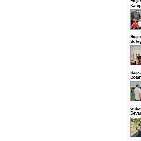
Başk
Kamp
Başka
Bulu
Başka
Botan
Gebze
Deva