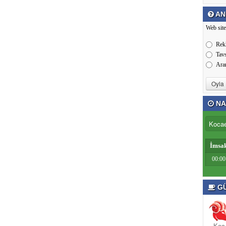
AN
Web site
Rek
Tav
Ara
NA
İmsa
00:00
GÜ