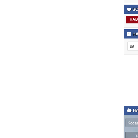
SO
HAB
HA
HA
T