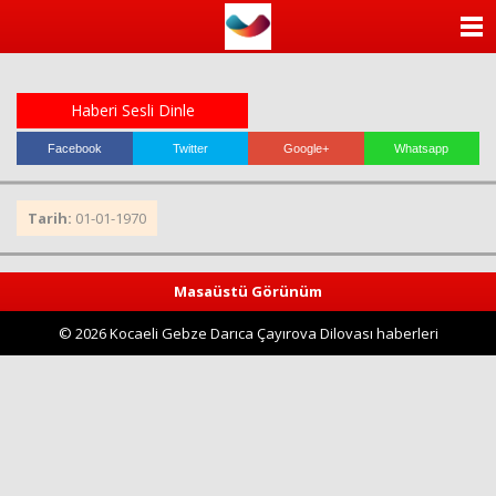
ANASAYFA
KATEGORİLER
Haberi Sesli Dinle
YAZARLAR
Facebook
Twitter
Google+
Whatsapp
ANKETLER
Tarih:
01-01-1970
FOTO GALERİ
Masaüstü Görünüm
VİDEO GALERİ
© 2026 Kocaeli Gebze Darıca Çayırova Dilovası haberleri
KÜNYE
İLETİŞİM