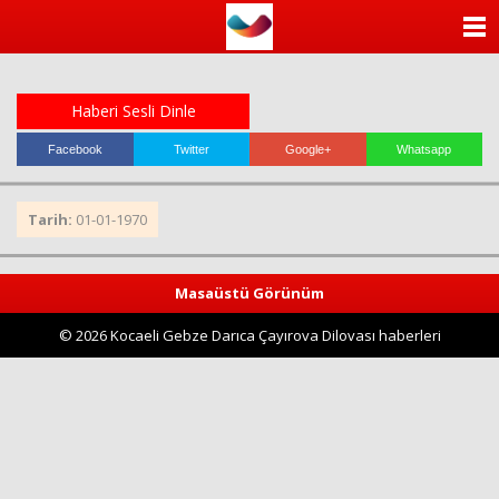
ANASAYFA
KATEGORİLER
Haberi Sesli Dinle
YAZARLAR
Facebook
Twitter
Google+
Whatsapp
ANKETLER
Tarih:
01-01-1970
FOTO GALERİ
Masaüstü Görünüm
VİDEO GALERİ
© 2026 Kocaeli Gebze Darıca Çayırova Dilovası haberleri
KÜNYE
İLETİŞİM