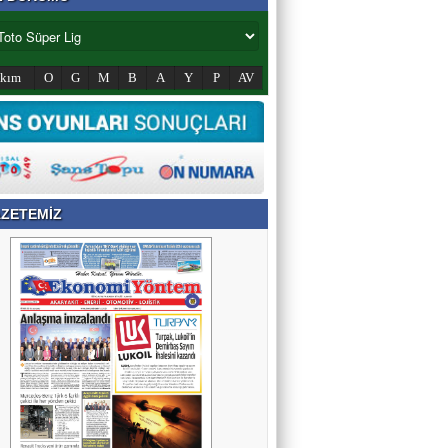
akım
O
G
M
B
A
Y
P
AV
ZETEMİZ