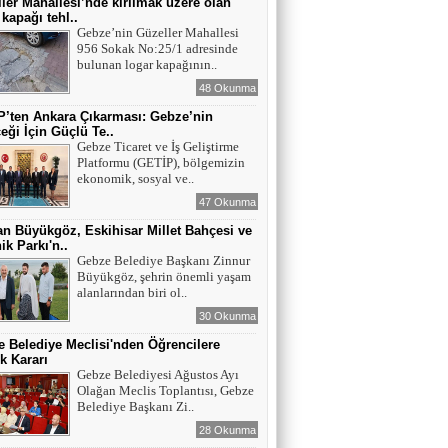
ler Mahallesi’nde kırılmak üzere olan
 kapağı tehl..
Gebze’nin Güzeller Mahallesi
956 Sokak No:25/1 adresinde
bulunan logar kapağının..
48 Okunma
’ten Ankara Çıkarması: Gebze’nin
eği İçin Güçlü Te..
Gebze Ticaret ve İş Geliştirme
Platformu (GETİP), bölgemizin
ekonomik, sosyal ve..
47 Okunma
n Büyükgöz, Eskihisar Millet Bahçesi ve
ik Parkı'n..
Gebze Belediye Başkanı Zinnur
Büyükgöz, şehrin önemli yaşam
alanlarından biri ol..
30 Okunma
 Belediye Meclisi'nden Öğrencilere
k Kararı
Gebze Belediyesi Ağustos Ayı
Olağan Meclis Toplantısı, Gebze
Belediye Başkanı Zi..
28 Okunma