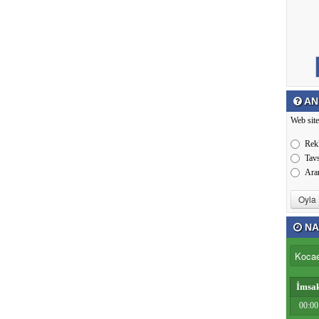
AN
Web site
Rek
Tav
Ara
NA
İmsa
00:00