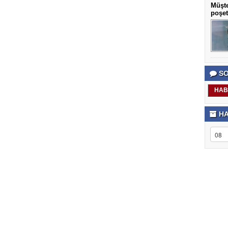
Müşte
poşet
SO
HAB
HA