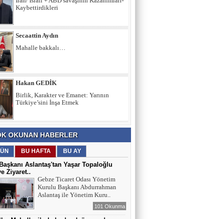
İran/ İsrail + ABD savaşının Kazanımları-
Kaybettirdikleri
Secaattin Aydın
Mahalle bakkalı…
Hakan GEDİK
Birlik, Karakter ve Emanet: Yarının
Türkiye’sini İnşa Etmek
İltifat NECEFLİ
K OKUNAN HABERLER
Başkan Aslantaş’a "Hırsız" demek
insafsızlıktır
ÜN
BU HAFTA
BU AY
aşkanı Aslantaş'tan Yaşar Topaloğlu
ye Ziyaret..
Gebze Ticaret Odası Yönetim
Kurulu Başkanı Abdurrahman
Aslantaş ile Yönetim Kuru..
101 Okunma