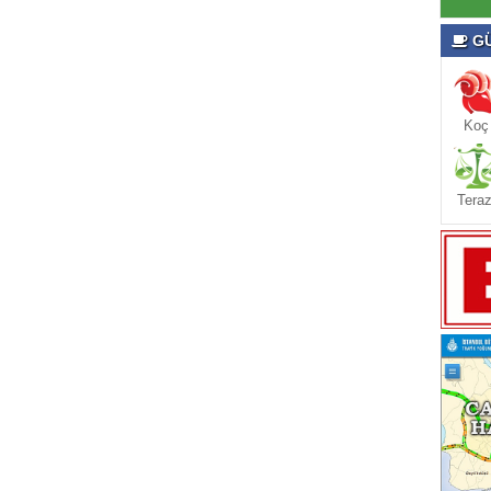
GÜ
Koç
Teraz