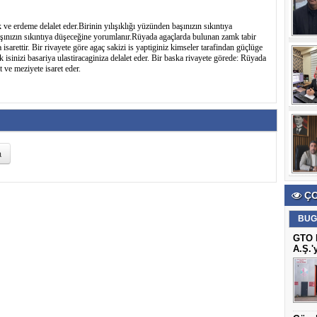
 ve erdeme delalet eder.Birinin yılışıklığı yüzünden başınızın sıkıntıya
aşınızın sıkıntıya düşeceğine yorumlanır.Rüyada agaçlarda bulunan zamk tabir
 isarettir. Bir rivayete göre agaç sakizi is yaptiginiz kimseler tarafindan güçlüge
k isinizi basariya ulastiracaginiza delalet eder. Bir baska rivayete görede: Rüyada
 ve meziyete isaret eder.
ÇO
BUG
GTO B
A.Ş.'