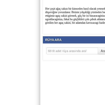
Her çeşit ağaç sakızı bir kimseden hasıl olacak yetenek
düşeceğine yorumlanır. Birinin yılışıklığı yüzünden b
ettigimiz agaç sakizi görmek, güç bir isi basaracaginiza
ugratilacaginiza, fakat bu güçlükleri çok çabuk atlatara
görülen her agaç sakizi, bir adamdan kavusacagi fazilet
RÜYA ARA