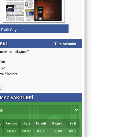
KET
Tüm Anketler
mize nasıl ulaştınız?
lam
siye
ma Motorları
MAZ VAKİTLERİ
k
Güneş
Öğle
İkindi
Akşam
Yatsı
00:00
00:00
00:00
00:00
00:00