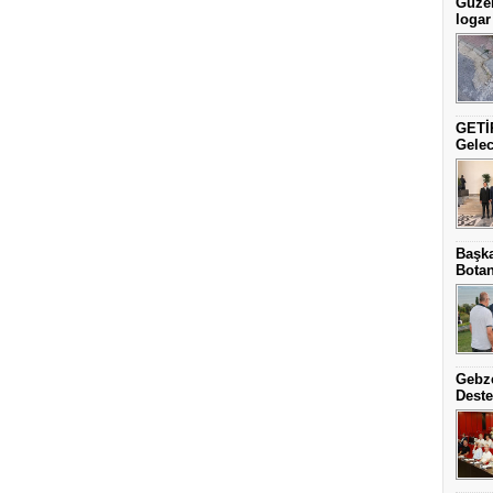
Güzel
logar
GETİP
Gelec
Başka
Botan
Gebze
Deste