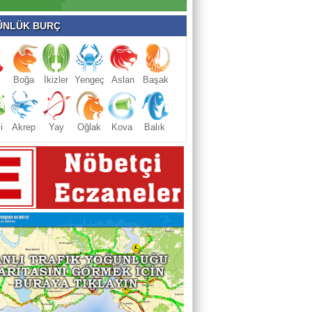
NLÜK BURÇ
Boğa
İkizler
Yengeç
Aslan
Başak
i
Akrep
Yay
Oğlak
Kova
Balık