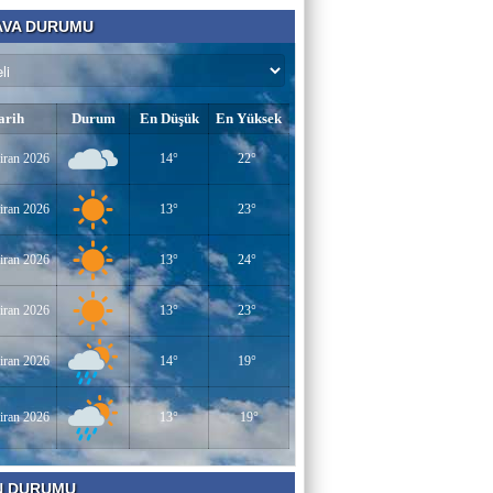
VA DURUMU
arih
Durum
En Düşük
En Yüksek
iran 2026
14°
22°
iran 2026
13°
23°
iran 2026
13°
24°
iran 2026
13°
23°
iran 2026
14°
19°
iran 2026
13°
19°
N DURUMU