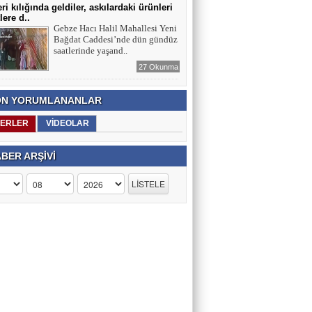
ri kılığında geldiler, askılardaki ürünleri
lere d..
Gebze Hacı Halil Mahallesi Yeni
Bağdat Caddesi’nde dün gündüz
saatlerinde yaşand..
27 Okunma
N YORUMLANANLAR
ERLER
VİDEOLAR
BER ARŞİVİ