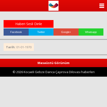
ANASAYFA
KATEGORİLER
Haberi Sesli Dinle
YAZARLAR
Facebook
Twitter
Google+
Whatsapp
ANKETLER
Tarih:
01-01-1970
FOTO GALERİ
Masaüstü Görünüm
VİDEO GALERİ
© 2026 Kocaeli Gebze Darıca Çayırova Dilovası haberleri
KÜNYE
İLETİŞİM