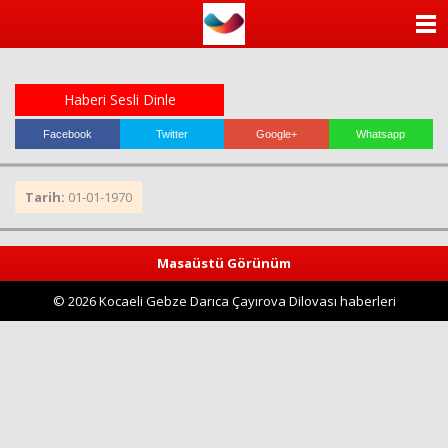
ANASAYFA
KATEGORİLER
Haberi Sesli Dinle
YAZARLAR
Facebook
Twitter
Google+
Whatsapp
ANKETLER
Tarih:
01-01-1970
FOTO GALERİ
Masaüstü Görünüm
VİDEO GALERİ
© 2026 Kocaeli Gebze Darıca Çayırova Dilovası haberleri
KÜNYE
İLETİŞİM