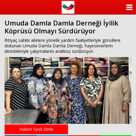
ANASAYFA
Umuda Damla Damla Derneği İyilik
KATEGORİLER
Köprüsü Olmayı Sürdürüyor
YAZARLAR
İhtiyaç sahibi ailelere yönelik yardım faaliyetleriyle gönüllere
dokunan Umuda Damla Damla Derneği, hayırseverlerin
destekleriyle çalışmalarını aralıksız sürdürüyor.
ANKETLER
FOTO GALERİ
VİDEO GALERİ
KÜNYE
İLETİŞİM
Haberi Sesli Dinle