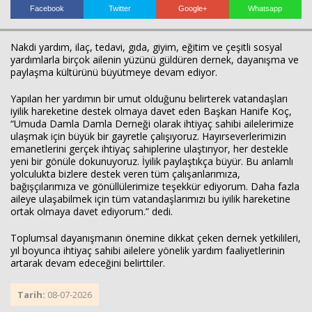
Facebook
Twitter
Google+
Whatsapp
Nakdi yardım, ilaç, tedavi, gıda, giyim, eğitim ve çeşitli sosyal
yardımlarla birçok ailenin yüzünü güldüren dernek, dayanışma ve
paylaşma kültürünü büyütmeye devam ediyor.
Yapılan her yardımın bir umut olduğunu belirterek vatandaşları
iyilik hareketine destek olmaya davet eden Başkan Hanife Koç,
“Umuda Damla Damla Derneği olarak ihtiyaç sahibi ailelerimize
ulaşmak için büyük bir gayretle çalışıyoruz. Hayırseverlerimizin
emanetlerini gerçek ihtiyaç sahiplerine ulaştırıyor, her destekle
yeni bir gönüle dokunuyoruz. İyilik paylaştıkça büyür. Bu anlamlı
yolculukta bizlere destek veren tüm çalışanlarımıza,
bağışçılarımıza ve gönüllülerimize teşekkür ediyorum. Daha fazla
aileye ulaşabilmek için tüm vatandaşlarımızı bu iyilik hareketine
ortak olmaya davet ediyorum.” dedi.
Toplumsal dayanışmanın önemine dikkat çeken dernek yetkilileri,
yıl boyunca ihtiyaç sahibi ailelere yönelik yardım faaliyetlerinin
artarak devam edeceğini belirttiler.
Haberin Doğru Adresi.
Tarih:
08-07-2026