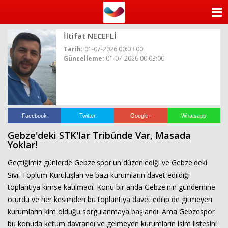
ANASAYFA
İltifat NECEFLİ
KATEGORİLER
Tarih:
01-07-2026 00:03:00
Güncelleme:
01-07-2026 00:03:00
YAZARLAR
ANKETLER
FOTO GALERİ
Facebook
Twitter
Google+
Whatsapp
Gebze'deki STK'lar Tribünde Var, Masada
VİDEO GALERİ
Yoklar!
Geçtiğimiz günlerde Gebze'spor'un düzenlediği ve Gebze'deki
KÜNYE
Sivil Toplum Kuruluşları ve bazı kurumların davet edildiği
toplantıya kimse katılmadı. Konu bir anda Gebze'nin gündemine
İLETİŞİM
oturdu ve her kesimden bu toplantıya davet edilip de gitmeyen
kurumların kim olduğu sorgulanmaya başlandı. Ama Gebzespor
bu konuda ketum davrandı ve gelmeyen kurumların isim listesini