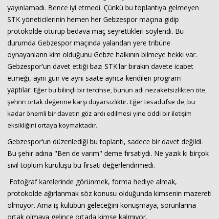
yayınlamadı. Bence iyi etmedi. Çünkü bu toplantıya gelmeyen
STK yöneticilerinin hemen her Gebzespor maçına gidip
protokolde oturup bedava maç seyrettikleri söylendi. Bu
durumda Gebzespor maçında yalandan yere tribüne
oynayanların kim olduğunu Gebze halkının bilmeye hekkı var.
Gebzespor'un davet ettiği bazı STK'lar bırakın davete icabet
etmeği, aynı gün ve aynı saate ayrıca kendileri program
yaptılar.
Eğer bu bilinçli bir tercihse, bunun adı nezaketsizlikten öte,
şehrin ortak değerine karşı duyarsızlıktır. Eğer tesadüfse de, bu
kadar önemli bir davetin göz ardı edilmesi yine ciddi bir iletişim
eksikliğini ortaya koymaktadır.
Gebzespor'un düzenlediği bu toplantı, sadece bir davet değildi.
Bu şehir adına "Ben de varım" deme fırsatıydı. Ne yazık ki birçok
sivil toplum kuruluşu bu fırsatı değerlendirmedi.
Fotoğraf karelerinde görünmek, forma hediye almak,
Haberin Doğru Adresi.
protokolde ağırlanmak söz konusu olduğunda kimsenin mazereti
olmuyor. Ama iş kulübün geleceğini konuşmaya, sorunlarına
ortak olmaya gelince ortada kimse kalmıyor.