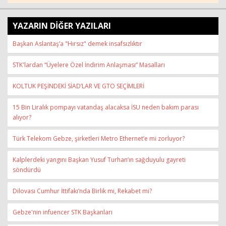
YAZARIN DİĞER YAZILARI
Başkan Aslantaş’a "Hırsız" demek insafsızlıktır
STK'lardan “Üyelere Özel İndirim Anlaşması” Masalları
KOLTUK PEŞİNDEKİ SİAD’LAR VE GTO SEÇİMLERİ
15 Bin Liralık pompayı vatandaş alacaksa İSU neden bakım parası
alıyor?
Türk Telekom Gebze, şirketleri Metro Ethernet’e mi zorluyor?
Kalplerdeki yangını Başkan Yusuf Turhan’ın sağduyulu gayreti
söndürdü
Dilovası Cumhur İttifakı’nda Birlik mi, Rekabet mi?
Gebze'nin infuencer STK Başkanları