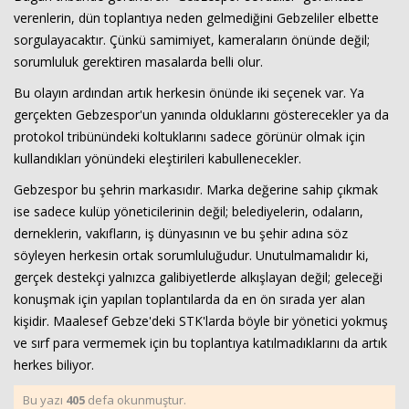
verenlerin, dün toplantıya neden gelmediğini Gebzeliler elbette
sorgulayacaktır. Çünkü samimiyet, kameraların önünde değil;
sorumluluk gerektiren masalarda belli olur.
Bu olayın ardından artık herkesin önünde iki seçenek var. Ya
gerçekten Gebzespor'un yanında olduklarını gösterecekler ya da
protokol tribünündeki koltuklarını sadece görünür olmak için
kullandıkları yönündeki eleştirileri kabullenecekler.
Gebzespor bu şehrin markasıdır. Marka değerine sahip çıkmak
ise sadece kulüp yöneticilerinin değil; belediyelerin, odaların,
derneklerin, vakıfların, iş dünyasının ve bu şehir adına söz
söyleyen herkesin ortak sorumluluğudur. Unutulmamalıdır ki,
gerçek destekçi yalnızca galibiyetlerde alkışlayan değil; geleceği
konuşmak için yapılan toplantılarda da en ön sırada yer alan
kişidir. Maalesef Gebze'deki STK'larda böyle bir yönetici yokmuş
ve sırf para vermemek için bu toplantıya katılmadıklarını da artık
herkes biliyor.
Bu yazı
405
defa okunmuştur.