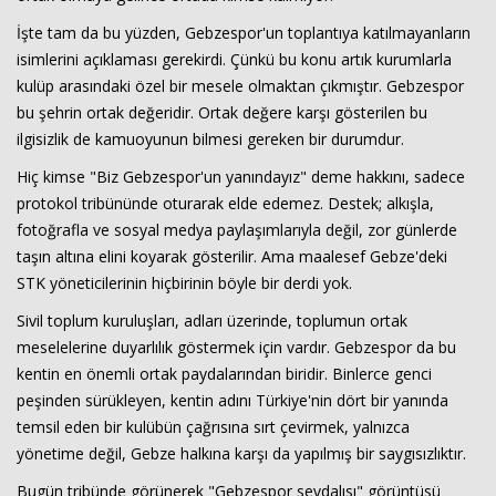
İşte tam da bu yüzden, Gebzespor'un toplantıya katılmayanların
isimlerini açıklaması gerekirdi. Çünkü bu konu artık kurumlarla
kulüp arasındaki özel bir mesele olmaktan çıkmıştır. Gebzespor
bu şehrin ortak değeridir. Ortak değere karşı gösterilen bu
ilgisizlik de kamuoyunun bilmesi gereken bir durumdur.
Hiç kimse "Biz Gebzespor'un yanındayız" deme hakkını, sadece
protokol tribününde oturarak elde edemez. Destek; alkışla,
fotoğrafla ve sosyal medya paylaşımlarıyla değil, zor günlerde
taşın altına elini koyarak gösterilir. Ama maalesef Gebze'deki
STK yöneticilerinin hiçbirinin böyle bir derdi yok.
Sivil toplum kuruluşları, adları üzerinde, toplumun ortak
meselelerine duyarlılık göstermek için vardır. Gebzespor da bu
kentin en önemli ortak paydalarından biridir. Binlerce genci
peşinden sürükleyen, kentin adını Türkiye'nin dört bir yanında
temsil eden bir kulübün çağrısına sırt çevirmek, yalnızca
yönetime değil, Gebze halkına karşı da yapılmış bir saygısızlıktır.
Bugün tribünde görünerek "Gebzespor sevdalısı" görüntüsü