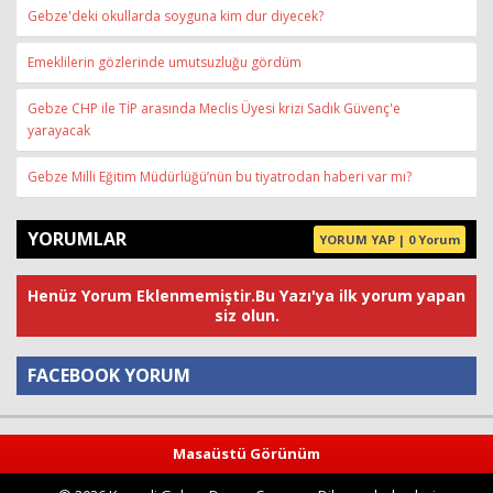
Gebze'deki okullarda soyguna kim dur diyecek?
Emeklilerin gözlerinde umutsuzluğu gördüm
Gebze CHP ile TİP arasında Meclis Üyesi krizi Sadık Güvenç'e
yarayacak
Gebze Milli Eğitim Müdürlüğü’nün bu tiyatrodan haberi var mı?
YORUMLAR
YORUM YAP | 0 Yorum
Henüz Yorum Eklenmemiştir.Bu Yazı'ya ilk yorum yapan
siz olun.
FACEBOOK YORUM
Yorum
Masaüstü Görünüm