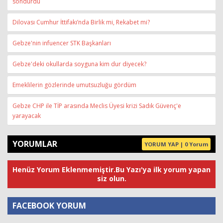
söndürdü
Dilovası Cumhur İttifakı’nda Birlik mi, Rekabet mi?
Gebze'nin infuencer STK Başkanları
Gebze'deki okullarda soyguna kim dur diyecek?
Emeklilerin gözlerinde umutsuzluğu gördüm
Gebze CHP ile TİP arasında Meclis Üyesi krizi Sadık Güvenç'e
yarayacak
YORUMLAR
YORUM YAP | 0 Yorum
Henüz Yorum Eklenmemiştir.Bu Yazı'ya ilk yorum yapan
siz olun.
FACEBOOK YORUM