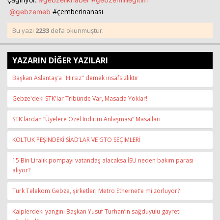
#çemberinanası
@gebzemeb
Bu yazı
2233
defa okunmuştur.
YAZARIN DİĞER YAZILARI
Başkan Aslantaş’a "Hırsız" demek insafsızlıktır
Gebze'deki STK'lar Tribünde Var, Masada Yoklar!
STK'lardan “Üyelere Özel İndirim Anlaşması” Masalları
KOLTUK PEŞİNDEKİ SİAD’LAR VE GTO SEÇİMLERİ
15 Bin Liralık pompayı vatandaş alacaksa İSU neden bakım parası
alıyor?
Türk Telekom Gebze, şirketleri Metro Ethernet’e mi zorluyor?
Kalplerdeki yangını Başkan Yusuf Turhan’ın sağduyulu gayreti