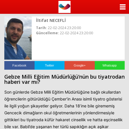
ANASAYFA
İltifat NECEFLİ
KATEGORİLER
Tarih:
22-02-2024 23:20:00
Güncelleme:
22-02-2024 23:20:00
YAZARLAR
ANKETLER
FOTO GALERİ
Facebook
Twitter
Google+
Whatsapp
Gebze Milli Eğitim Müdürlüğü’nün bu tiyatrodan
VİDEO GALERİ
haberi var mı?
Son günlerde Gebze Milli Eğitim Müdürlüğüne bağlı okullardan
KÜNYE
öğrencilerin götürüldüğü Çember’in Anası isimli tiyatro gösterisi
ile ilgili yoğun şikayetler geliyor. Daha 18’ine bile girememiş
İLETİŞİM
Gencecik dimağların okul öğretmenlerinin yönlendirmesiyle
gittikleri bu tiyatroda küfür hakaret cinsellik ve hatta eşcinsellik
bile var. Babil’de yaşanan her türlü sapıklığın açık aşikar