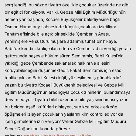
sergilendiği bu sözde tiyatro özellikle çocuklar üzerinde ne gibi
bir eğitici fonksiyonu var ki, Gebze Milli Eğitim Müdürlüğü’nün
hemen yanıbaşında, Kocaeli Büyükşehir belediyesine bağlı
Osman Hamdibey sahnesinde küçük çocuklara izletiliyor.
Tanıtım afişinde bile açık bir şekilde ‘Çember’in Anası,
yenilmişlere ve susturulmuşlara adanmış tuhaf bir hikaye.
Babil’de kendini kraliçe ilan eden ve Çember adını verdiği yeraltı
gettosunda neşeyle hüküm süren Semiramis, Babil Kulesi’nin
yıkıldığı gece Çember’de saklanarak halkını ve ailesini
koruyabileceğini düşünmektedir. Fakat Semiramis için esas
tehlike yıkılan Babil Kulesi değil, yüzleşilmemiş günahlardır.’
yazan bu tiyatro Kocaeli Büyükşehir belediyesi ve Gebze Milli
Eğitim Müdürlüğü’nün aracılığıyla çocuk zihinlerini bulandırmaya
devam ediyor. Tiyatro bileti üzerinde bile yaş sınırlaması yazan
bu belden aşağı küfürleri dinleyen, sapıkça erkek erkeğe
öpüşmeleri izleyen çocukların yaşlarını kim kontrol ediyor da
Haberin Doğru Adresi.
içeri girmelerine izin veriyor? Veliler Gebze Milli Eğitim Müdürü
Şener Doğan’ı bu konuda göreve
çağırıyor.
#gebzeilkhaber
#gebzemillieğitim