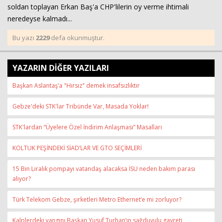
soldan toplayan Erkan Baş'a CHP'lilerin oy verme ihtimali
neredeyse kalmadı...
Bu yazı
2229
defa okunmuştur.
YAZARIN DİĞER YAZILARI
Başkan Aslantaş’a "Hırsız" demek insafsızlıktır
Gebze'deki STK'lar Tribünde Var, Masada Yoklar!
STK'lardan “Üyelere Özel İndirim Anlaşması” Masalları
KOLTUK PEŞİNDEKİ SİAD’LAR VE GTO SEÇİMLERİ
15 Bin Liralık pompayı vatandaş alacaksa İSU neden bakım parası
alıyor?
Türk Telekom Gebze, şirketleri Metro Ethernet’e mi zorluyor?
Kalplerdeki yangını Başkan Yusuf Turhan’ın sağduyulu gayreti