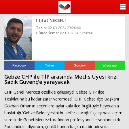
ANASAYFA
İltifat NECEFLİ
KATEGORİLER
Tarih:
02-03-2024 23:20:00
Güncelleme:
02-03-2024 23:58:00
YAZARLAR
ANKETLER
FOTO GALERİ
Facebook
Twitter
Google+
Whatsapp
Gebze CHP ile TİP arasında Meclis Üyesi krizi
VİDEO GALERİ
Sadık Güvenç'e yarayacak
CHP Genel Merkezi özellikle çalışsaydı Gebze CHP İlçe
KÜNYE
Teşkilatına bu kadar zarar veremezdi. CHP Gebze İlçe Başkanı
Gökhan Orhan'ın seçimlere aylar kala ilçe örgütüyle heyecanla
İLETİŞİM
başlattığı 'Gebze Belediyesi'ni bu sefer alacağız' çalışması seçim
sürecinde Genel Merkez tarafından profesyonelce sonlandırıldı.
Sonlandırıldı diyorum, çünkü bunun başka da bir adı yok.