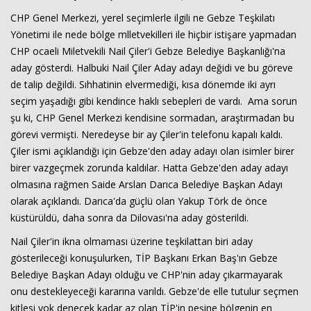
CHP Genel Merkezi, yerel seçimlerle ilgili ne Gebze Teşkilatı
Yönetimi ile nede bölge mlletvekilleri ile hiçbir istişare yapmadan
CHP ocaeli Miletvekili Nail Çiler'i Gebze Belediye Başkanlığı'na
aday gösterdi. Halbuki Nail Çiler Aday adayı değidi ve bu göreve
de talip değildi. Sıhhatinin elvermediği, kısa dönemde iki ayrı
seçim yaşadığı gibi kendince haklı sebepleri de vardı. Ama sorun
şu ki, CHP Genel Merkezi kendisine sormadan, araştırmadan bu
görevi vermişti. Neredeyse bir ay Çiler'in telefonu kapalı kaldı.
Çiler ismi açıklandığı için Gebze'den aday adayı olan isimler birer
birer vazgeçmek zorunda kaldılar. Hatta Gebze'den aday adayı
olmasına rağmen Saide Arslan Darıca Belediye Başkan Adayı
olarak açıklandı. Darıca'da güçlü olan Yakup Törk de önce
küstürüldü, daha sonra da Dilovası'na aday gösterildi.
Nail Çiler'in ikna olmaması üzerine teşkilattan biri aday
gösterileceği konuşulurken, TİP Başkanı Erkan Baş'ın Gebze
Haberin Doğru Adresi.
Belediye Başkan Adayı olduğu ve CHP'nin aday çıkarmayarak
onu destekleyeceği kararına varıldı. Gebze'de elle tutulur seçmen
kitlesi yok denecek kadar az olan TİP'in peşine bölgenin en