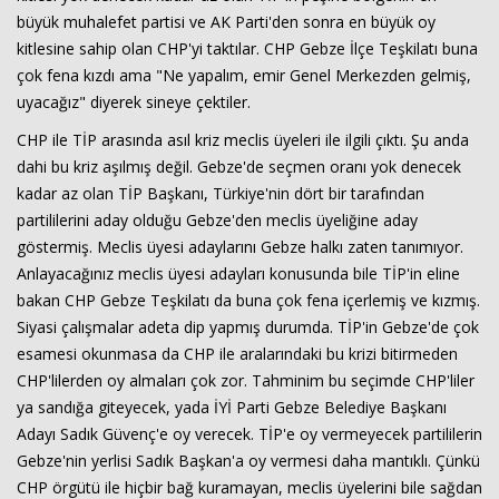
büyük muhalefet partisi ve AK Parti'den sonra en büyük oy
kitlesine sahip olan CHP'yi taktılar. CHP Gebze İlçe Teşkilatı buna
çok fena kızdı ama "Ne yapalım, emir Genel Merkezden gelmiş,
uyacağız" diyerek sineye çektiler.
CHP ile TİP arasında asıl kriz meclis üyeleri ile ilgili çıktı. Şu anda
dahi bu kriz aşılmış değil. Gebze'de seçmen oranı yok denecek
kadar az olan TİP Başkanı, Türkiye'nin dört bir tarafından
partililerini aday olduğu Gebze'den meclis üyeliğine aday
göstermiş. Meclis üyesi adaylarını Gebze halkı zaten tanımıyor.
Anlayacağınız meclis üyesi adayları konusunda bile TİP'in eline
bakan CHP Gebze Teşkilatı da buna çok fena içerlemiş ve kızmış.
Siyasi çalışmalar adeta dip yapmış durumda. TİP'in Gebze'de çok
esamesi okunmasa da CHP ile aralarındaki bu krizi bitirmeden
CHP'lilerden oy almaları çok zor. Tahminim bu seçimde CHP'liler
ya sandığa giteyecek, yada İYİ Parti Gebze Belediye Başkanı
Adayı Sadık Güvenç'e oy verecek. TİP'e oy vermeyecek partililerin
Gebze'nin yerlisi Sadık Başkan'a oy vermesi daha mantıklı. Çünkü
CHP örgütü ile hiçbir bağ kuramayan, meclis üyelerini bile sağdan