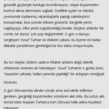
güvenlik güçleriyle kurduğu koordinasyon, olayın büyümeden
kontrol altına alınmasını sağladı. Özellikle işçiler ve fabrika
çevresinde toplanmış vatandaşlarla yaptığı sakinleştirici
konuşmalar, kısa sürede etkisini gösterdi. Gerginlik yerini
sağduyuya, öfke yerini soğukkanlılığa bıraktı. Böylesi anlarda “bir
cümle, bir duruş” çok şeyi değiştirebilir. O gün o duruşu
sergileyen Yusuf Turhan ve ekibinin çabası, bu ilçenin ne kadar
dikkatle yönetilmesi gerektiğini bir kez daha ortaya koydu.
Bu tür olaylar, bizlere sadece felaket anlarını değil, liderlik
refleksinin önemini de hatırlatıyor. Yusuf Turhan’ın o günkü tavrı,
“siyasetin sahada, halkın yanında yapıldığı” bir anlayışın örneğiydi.
Kısacası;
O gün Dilovası’nda alevler söndü ama asıl takdir edilmesi
gereken, gerginliği büyütmeden söndüren akıl oldu. Bu üstün aklı
temsil eden Başkan Turhan’a tüm Dilovası halkı adına teşekkür
ediyorum.