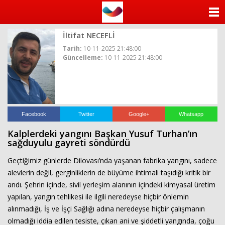
ANASAYFA
İltifat NECEFLİ
KATEGORİLER
Tarih:
10-11-2025 21:48:00
Güncelleme:
10-11-2025 21:48:00
YAZARLAR
ANKETLER
FOTO GALERİ
Facebook
Twitter
Google+
Whatsapp
Kalplerdeki yangını Başkan Yusuf Turhan’ın
VİDEO GALERİ
sağduyulu gayreti söndürdü
Geçtiğimiz günlerde Dilovası’nda yaşanan fabrika yangını, sadece
KÜNYE
alevlerin değil, gerginliklerin de büyüme ihtimali taşıdığı kritik bir
andı. Şehrin içinde, sivil yerleşim alanının içindeki kimyasal üretim
İLETİŞİM
yapılan, yangın tehlikesi ile ilgili neredeyse hiçbir önlemin
alınmadığı, İş ve İşçi Sağlığı adına neredeyse hiçbir çalışmanın
olmadığı iddia edilen tesiste, çıkan ani ve şiddetli yangında, çoğu