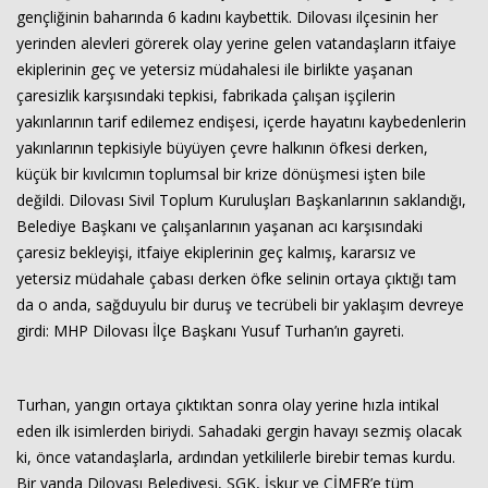
gençliğinin baharında 6 kadını kaybettik. Dilovası ilçesinin her
yerinden alevleri görerek olay yerine gelen vatandaşların itfaiye
ekiplerinin geç ve yetersiz müdahalesi ile birlikte yaşanan
çaresizlik karşısındaki tepkisi, fabrikada çalışan işçilerin
yakınlarının tarif edilemez endişesi, içerde hayatını kaybedenlerin
yakınlarının tepkisiyle büyüyen çevre halkının öfkesi derken,
küçük bir kıvılcımın toplumsal bir krize dönüşmesi işten bile
değildi. Dilovası Sivil Toplum Kuruluşları Başkanlarının saklandığı,
Belediye Başkanı ve çalışanlarının yaşanan acı karşısındaki
çaresiz bekleyişi, itfaiye ekiplerinin geç kalmış, kararsız ve
yetersiz müdahale çabası derken öfke selinin ortaya çıktığı tam
da o anda, sağduyulu bir duruş ve tecrübeli bir yaklaşım devreye
girdi: MHP Dilovası İlçe Başkanı Yusuf Turhan’ın gayreti.
Turhan, yangın ortaya çıktıktan sonra olay yerine hızla intikal
Haberin Doğru Adresi.
eden ilk isimlerden biriydi. Sahadaki gergin havayı sezmiş olacak
ki, önce vatandaşlarla, ardından yetkililerle birebir temas kurdu.
Bir yanda Dilovası Belediyesi, SGK, İşkur ve CİMER’e tüm