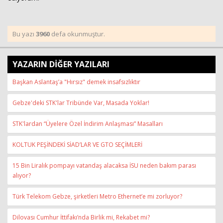
Bu yazı
3960
defa okunmuştur.
YAZARIN DİĞER YAZILARI
Başkan Aslantaş’a "Hırsız" demek insafsızlıktır
Gebze'deki STK'lar Tribünde Var, Masada Yoklar!
STK'lardan “Üyelere Özel İndirim Anlaşması” Masalları
KOLTUK PEŞİNDEKİ SİAD’LAR VE GTO SEÇİMLERİ
15 Bin Liralık pompayı vatandaş alacaksa İSU neden bakım parası
alıyor?
Türk Telekom Gebze, şirketleri Metro Ethernet’e mi zorluyor?
Dilovası Cumhur İttifakı’nda Birlik mi, Rekabet mi?