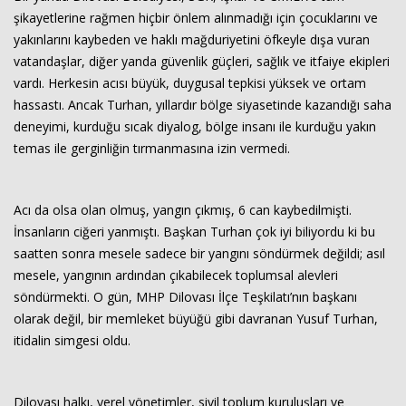
şikayetlerine rağmen hiçbir önlem alınmadığı için çocuklarını ve
yakınlarını kaybeden ve haklı mağduriyetini öfkeyle dışa vuran
vatandaşlar, diğer yanda güvenlik güçleri, sağlık ve itfaiye ekipleri
vardı. Herkesin acısı büyük, duygusal tepkisi yüksek ve ortam
hassastı. Ancak Turhan, yıllardır bölge siyasetinde kazandığı saha
deneyimi, kurduğu sıcak diyalog, bölge insanı ile kurduğu yakın
temas ile gerginliğin tırmanmasına izin vermedi.
Acı da olsa olan olmuş, yangın çıkmış, 6 can kaybedilmişti.
İnsanların ciğeri yanmıştı. Başkan Turhan çok iyi biliyordu ki bu
saatten sonra mesele sadece bir yangını söndürmek değildi; asıl
mesele, yangının ardından çıkabilecek toplumsal alevleri
söndürmekti. O gün, MHP Dilovası İlçe Teşkilatı’nın başkanı
olarak değil, bir memleket büyüğü gibi davranan Yusuf Turhan,
itidalin simgesi oldu.
Dilovası halkı, yerel yönetimler, sivil toplum kuruluşları ve