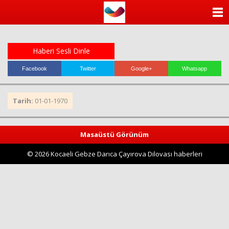
ANASAYFA
KATEGORİLER
Haberi Sesli Dinle
YAZARLAR
Facebook
Twitter
Google+
Whatsapp
ANKETLER
Tarih:
01-01-1970
FOTO GALERİ
Masaüstü Görünüm
VİDEO GALERİ
© 2026 Kocaeli Gebze Darıca Çayırova Dilovası haberleri
KÜNYE
İLETİŞİM