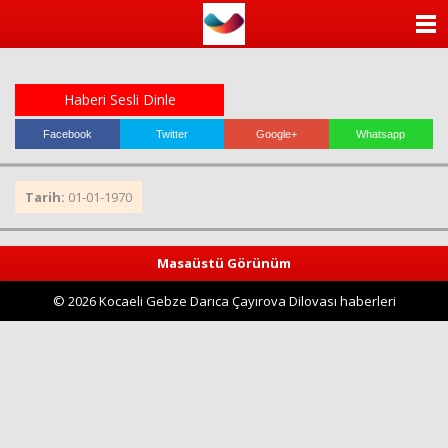
ANASAYFA
KATEGORİLER
Haberi Sesli Dinle
YAZARLAR
Facebook
Twitter
Google+
Whatsapp
ANKETLER
Tarih:
01-01-1970
FOTO GALERİ
Masaüstü Görünüm
VİDEO GALERİ
© 2026 Kocaeli Gebze Darıca Çayırova Dilovası haberleri
KÜNYE
İLETİŞİM