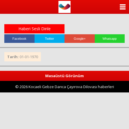
ANASAYFA
KATEGORİLER
Haberi Sesli Dinle
YAZARLAR
Facebook
Twitter
Google+
Whatsapp
ANKETLER
Tarih:
01-01-1970
FOTO GALERİ
Masaüstü Görünüm
VİDEO GALERİ
© 2026 Kocaeli Gebze Darıca Çayırova Dilovası haberleri
KÜNYE
İLETİŞİM