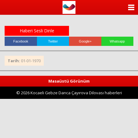
ANASAYFA
KATEGORİLER
Haberi Sesli Dinle
YAZARLAR
Facebook
Twitter
Google+
Whatsapp
ANKETLER
Tarih:
01-01-1970
FOTO GALERİ
Masaüstü Görünüm
VİDEO GALERİ
© 2026 Kocaeli Gebze Darıca Çayırova Dilovası haberleri
KÜNYE
İLETİŞİM