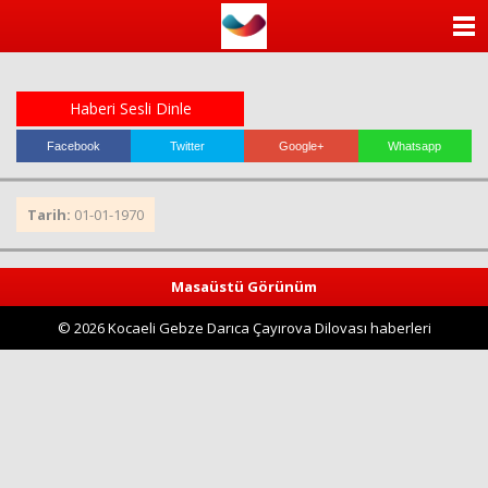
ANASAYFA
KATEGORİLER
Haberi Sesli Dinle
YAZARLAR
Facebook
Twitter
Google+
Whatsapp
ANKETLER
Tarih:
01-01-1970
FOTO GALERİ
Masaüstü Görünüm
VİDEO GALERİ
© 2026 Kocaeli Gebze Darıca Çayırova Dilovası haberleri
KÜNYE
İLETİŞİM