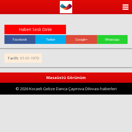
ANASAYFA
KATEGORİLER
Haberi Sesli Dinle
YAZARLAR
Facebook
Twitter
Google+
Whatsapp
ANKETLER
Tarih:
01-01-1970
FOTO GALERİ
Masaüstü Görünüm
VİDEO GALERİ
© 2026 Kocaeli Gebze Darıca Çayırova Dilovası haberleri
KÜNYE
İLETİŞİM