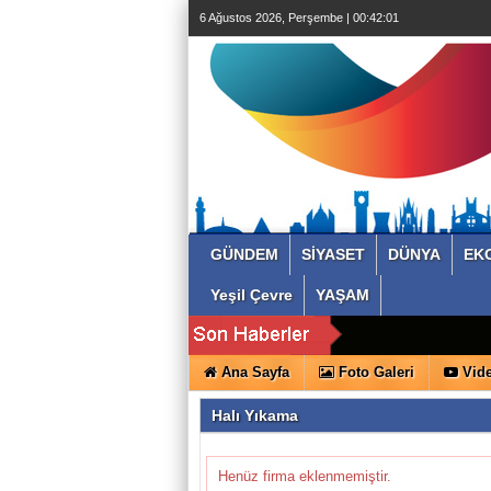
6 Ağustos 2026, Perşembe | 00:42:02
GÜNDEM
SİYASET
DÜNYA
EK
Yeşil Çevre
YAŞAM
Ana Sayfa
Foto Galeri
Vide
Halı Yıkama
Henüz firma eklenmemiştir.