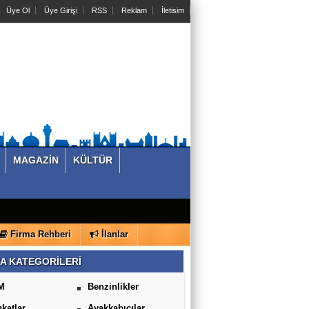
Üye Ol
Üye Girişi
RSS
Reklam
İletisim
MAGAZİN
KÜLTÜR
Firma Rehberi
İlanlar
A KATEGORİLERİ
M
Benzinlikler
katlar
Ayakkabıcılar