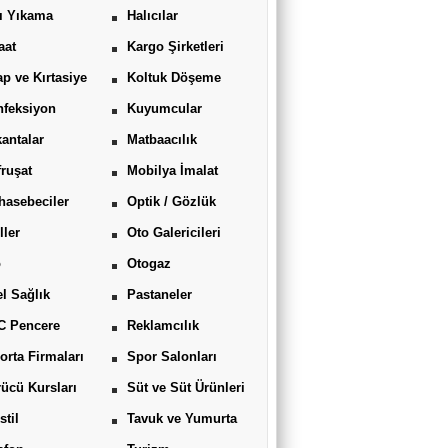
ı Yıkama
Halıcılar
aat
Kargo Şirketleri
ap ve Kırtasiye
Koltuk Döşeme
feksiyon
Kuyumcular
antalar
Matbaacılık
ruşat
Mobilya İmalat
asebeciler
Optik / Gözlük
ller
Oto Galericileri
o
Otogaz
l Sağlık
Pastaneler
C Pencere
Reklamcılık
orta Firmaları
Spor Salonları
ücü Kursları
Süt ve Süt Ürünleri
stil
Tavuk ve Yumurta