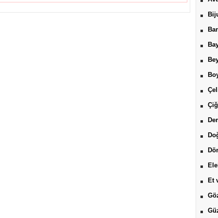
Bij
Ban
Bay
Be
Boy
Çel
Çiğ
Der
Do
Dön
Ele
Et 
Göz
Güz