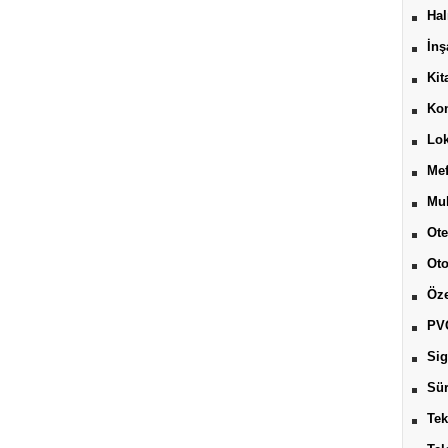
Hal
İnş
Kit
Kon
Lok
Mef
Muh
Ote
Ot
Öze
PV
Sig
Sür
Tek