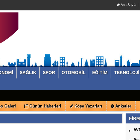
Ana Sayfa
ONOMİ
SAĞLIK
SPOR
OTOMOBİL
EĞİTİM
TEKNOLOJİ
o Galeri
Günün Haberleri
Köşe Yazarları
Anketler
FİRM
AV
Avu