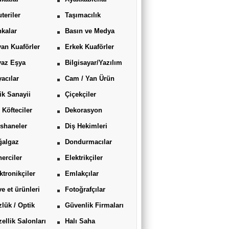
uteriler
Taşımacılık
kalar
Basın ve Medya
an Kuaförler
Erkek Kuaförler
yaz Eşya
Bilgisayar/Yazılım
acılar
Cam / Yan Ürün
ik Sanayii
Çiçekçiler
 Köfteciler
Dekorasyon
shaneler
Diş Hekimleri
ğalgaz
Dondurmacılar
erciler
Elektrikçiler
ktronikçiler
Emlakçılar
ve et ürünleri
Fotoğrafçılar
lük / Optik
Güvenlik Firmaları
ellik Salonları
Halı Saha